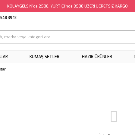
KOLAYGELSİN'de 2500, YURTİÇİ'nde 3500 ÜZERİ ÜCRETSİZ KARGO
548 39 18
ŞLAR
KUMAŞ SETLERI
HAZIR ÜRÜNLER
star