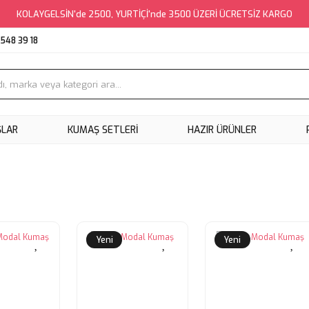
KOLAYGELSİN'de 2500, YURTİÇİ'nde 3500 ÜZERİ ÜCRETSİZ KARGO
548 39 18
ŞLAR
KUMAŞ SETLERI
HAZIR ÜRÜNLER
Yeni
Yeni