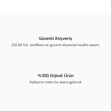
Bu ürünün fiyat bilgisi, resim, ürün açıklamalarında ve diğer
konularda yetersiz gördüğünüz noktaları öneri formunu kullanarak
tarafımıza iletebilirsiniz.
Görüş ve önerileriniz için teşekkür ederiz.
Ürün resmi kalitesiz, bozuk veya görüntülenemiyor.
Ürün açıklamasında eksik bilgiler bulunuyor.
Güvenli Alışveriş
Ürün bilgilerinde hatalar bulunuyor.
256 Bit SSL sertifikası ile güvenli alışverişin keyfini çıkarın.
Ürün fiyatı diğer sitelerden daha pahalı.
Bu ürüne benzer farklı alternatifler olmalı.
%100 Orjinal Ürün
Açıklama metni bu alana gelecek
Gönder