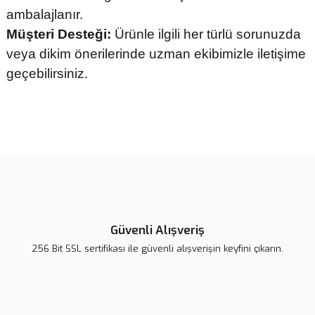
ambalajlanır.
Müşteri Desteği:
Ürünle ilgili her türlü sorunuzda
veya dikim önerilerinde uzman ekibimizle iletişime
geçebilirsiniz.
Bu ürünün fiyat bilgisi, resim, ürün açıklamalarında ve diğer
konularda yetersiz gördüğünüz noktaları öneri formunu kullanarak
tarafımıza iletebilirsiniz.
Görüş ve önerileriniz için teşekkür ederiz.
Ürün resmi kalitesiz, bozuk veya görüntülenemiyor.
Ürün açıklamasında eksik bilgiler bulunuyor.
Güvenli Alışveriş
Ürün bilgilerinde hatalar bulunuyor.
256 Bit SSL sertifikası ile güvenli alışverişin keyfini çıkarın.
Ürün fiyatı diğer sitelerden daha pahalı.
Bu ürüne benzer farklı alternatifler olmalı.