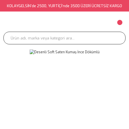
KOLAYGELSİN'de 2500, YURTİÇİ'nde 3500 ÜZERİ ÜCRETSİZ KARGO