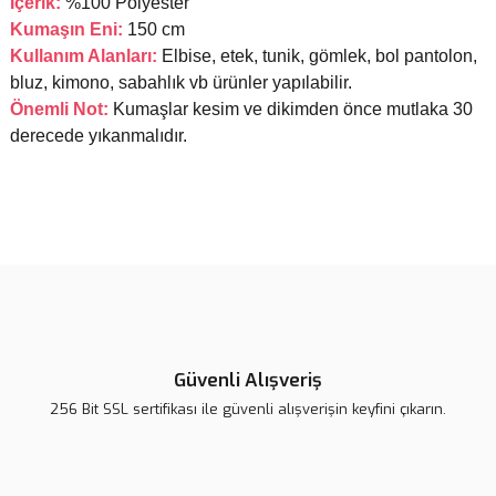
İçerik:
%100 Polyester
Kumaşın Eni:
150 cm
Kullanım Alanları:
E
lbise, etek, tunik, gömlek, bol pantolon,
bluz, kimono, sabahlık
vb ürünler yapılabilir.
Önemli Not:
Kumaşlar kesim ve dikimden önce mutlaka 30
derecede yıkanmalıdır.
Bu ürünün fiyat bilgisi, resim, ürün açıklamalarında ve diğer
konularda yetersiz gördüğünüz noktaları öneri formunu kullanarak
tarafımıza iletebilirsiniz.
Görüş ve önerileriniz için teşekkür ederiz.
Ürün resmi kalitesiz, bozuk veya görüntülenemiyor.
Ürün açıklamasında eksik bilgiler bulunuyor.
Güvenli Alışveriş
Ürün bilgilerinde hatalar bulunuyor.
256 Bit SSL sertifikası ile güvenli alışverişin keyfini çıkarın.
Ürün fiyatı diğer sitelerden daha pahalı.
Bu ürüne benzer farklı alternatifler olmalı.