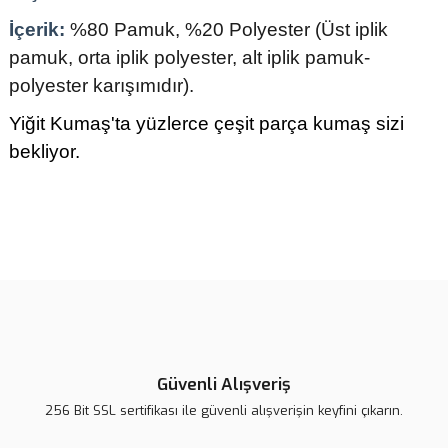
İçerik:
%80 Pamuk, %20 Polyester (Üst iplik
pamuk, orta iplik polyester, alt iplik pamuk-
polyester karışımıdır).
Yiğit Kumaş'ta yüzlerce çeşit parça kumaş sizi
bekliyor.
Bu ürünün fiyat bilgisi, resim, ürün açıklamalarında ve diğer
konularda yetersiz gördüğünüz noktaları öneri formunu kullanarak
tarafımıza iletebilirsiniz.
Görüş ve önerileriniz için teşekkür ederiz.
Ürün resmi kalitesiz, bozuk veya görüntülenemiyor.
Ürün açıklamasında eksik bilgiler bulunuyor.
Güvenli Alışveriş
Ürün bilgilerinde hatalar bulunuyor.
256 Bit SSL sertifikası ile güvenli alışverişin keyfini çıkarın.
Ürün fiyatı diğer sitelerden daha pahalı.