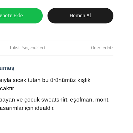
epete Ekle
Hemen Al
Taksit Seçenekleri
Önerileriniz
 Kumaş
pısıyla sıcak tutan bu ürünümüz kışlık
caktır.
bayan ve çocuk sweatshirt, eşofman, mont,
asarımlar için idealdir.