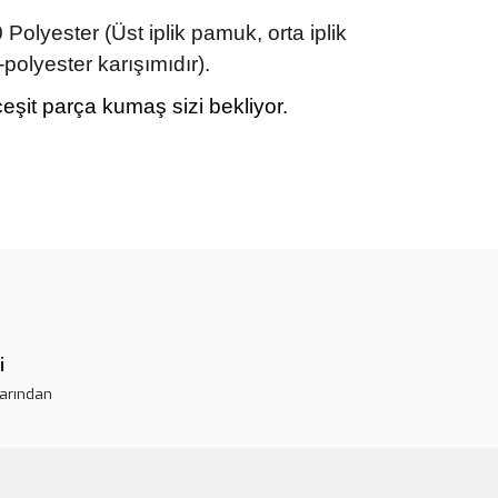
lyester (Üst iplik pamuk, orta iplik
-polyester karışımıdır).
eşit parça kumaş sizi bekliyor.
rün açıklamalarında ve diğer konularda yetersiz gördüğünüz
tarafımıza iletebilirsiniz.
 ederiz.
 görüntülenemiyor.
r bulunuyor.
i
or.
larından
pahalı.
er olmalı.