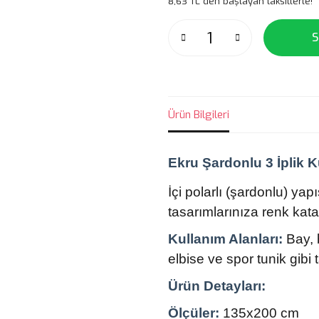
8,63 TL den başlayan taksitlerle!
S
Ürün Bilgileri
Ekru Şardonlu 3 İplik
İçi polarlı (şardonlu) ya
tasarımlarınıza renk kata
Kullanım Alanları:
Bay, 
elbise ve spor tunik gibi t
Ürün Detayları:
Ölçüler:
135x200 cm