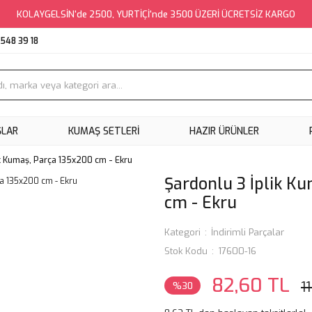
KOLAYGELSİN'de 2500, YURTİÇİ'nde 3500 ÜZERİ ÜCRETSİZ KARGO
548 39 18
ŞLAR
KUMAŞ SETLERI
HAZIR ÜRÜNLER
ik Kumaş, Parça 135x200 cm - Ekru
Şardonlu 3 İplik K
cm - Ekru
Kategori
İndirimli Parçalar
Stok Kodu
17600-16
82,60 TL
1
%30