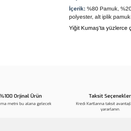
İçerik:
%80 Pamuk, %20 Po
polyester, alt iplik pamuk
Yiğit Kumaş'ta yüzlerce ç
Bu ürünün fiyat bilgisi, resim, ü
noktaları öneri formunu kullanarak 
Görüş ve önerileriniz için teşekkür
Ürün resmi kalitesiz, bozuk veya
Ürün açıklamasında eksik bilgile
%100 Orjinal Ürün
Taksit Seçenekler
Ürün bilgilerinde hatalar bulunuy
ama metni bu alana gelecek
Kredi Kartlarına taksit avantaj
Ürün fiyatı diğer sitelerden daha 
yararlanın.
Bu ürüne benzer farklı alternatifl