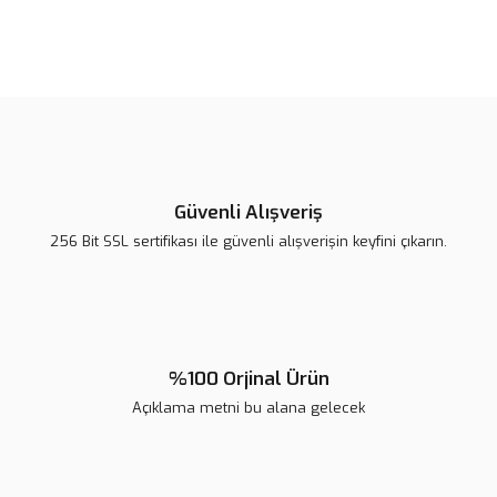
Bu ürünün fiyat bilgisi, resim, ürün açıklamalarında ve diğer
konularda yetersiz gördüğünüz noktaları öneri formunu kullanarak
tarafımıza iletebilirsiniz.
Görüş ve önerileriniz için teşekkür ederiz.
Ürün resmi kalitesiz, bozuk veya görüntülenemiyor.
Ürün açıklamasında eksik bilgiler bulunuyor.
Güvenli Alışveriş
Ürün bilgilerinde hatalar bulunuyor.
256 Bit SSL sertifikası ile güvenli alışverişin keyfini çıkarın.
Ürün fiyatı diğer sitelerden daha pahalı.
Bu ürüne benzer farklı alternatifler olmalı.
%100 Orjinal Ürün
Açıklama metni bu alana gelecek
Gönder