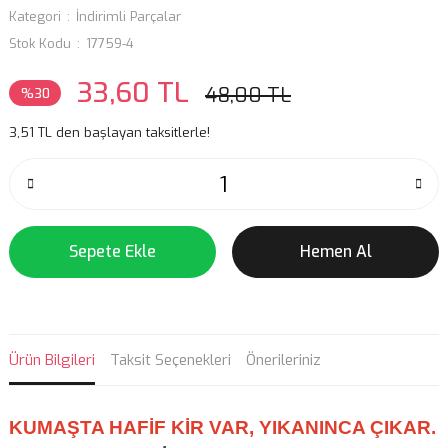
Kategori
İndirimli Parçalar
Stok Kodu
17759-4
33,60 TL
48,00 TL
%30
3,51 TL den başlayan taksitlerle!
Sepete Ekle
Hemen Al
Ürün Bilgileri
Taksit Seçenekleri
Önerileriniz
KUMAŞTA HAFİF KİR VAR, YIKANINCA ÇIKAR.