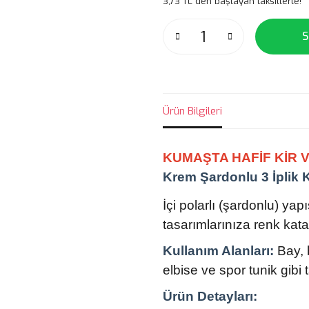
3,73 TL den başlayan taksitlerle!
S
Ürün Bilgileri
KUMAŞTA HAFİF KİR V
Krem Şardonlu 3 İplik
İçi polarlı (şardonlu) ya
tasarımlarınıza renk kata
Kullanım Alanları:
Bay, 
elbise ve spor tunik gibi t
Ürün Detayları: