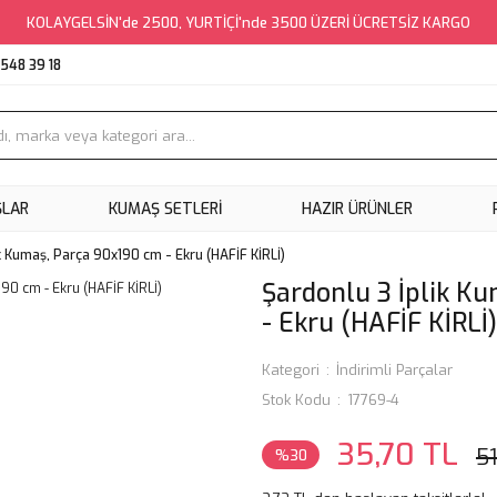
KOLAYGELSİN'de 2500, YURTİÇİ'nde 3500 ÜZERİ ÜCRETSİZ KARGO
548 39 18
ŞLAR
KUMAŞ SETLERI
HAZIR ÜRÜNLER
k Kumaş, Parça 90x190 cm - Ekru (HAFİF KİRLİ)
Şardonlu 3 İplik K
- Ekru (HAFİF KİRLİ)
Kategori
İndirimli Parçalar
Stok Kodu
17769-4
35,70 TL
5
%30