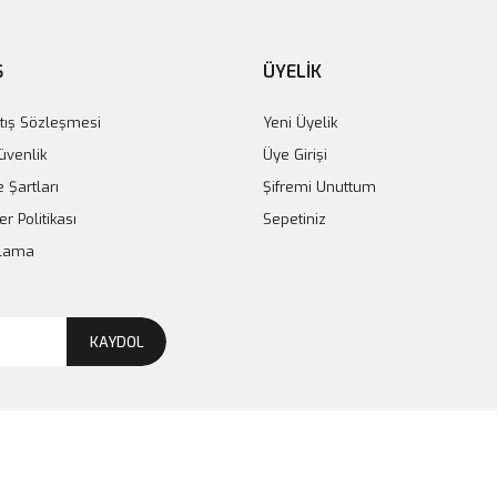
Ş
ÜYELİK
tış Sözleşmesi
Yeni Üyelik
Güvenlik
Üye Girişi
e Şartları
Şifremi Unuttum
er Politikası
Sepetiniz
plama
KAYDOL