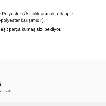
lyester (Üst iplik pamuk, orta iplik
-polyester karışımıdır).
eşit parça kumaş sizi bekliyor.
rün açıklamalarında ve diğer konularda yetersiz gördüğünüz
tarafımıza iletebilirsiniz.
 ederiz.
 görüntülenemiyor.
r bulunuyor.
i
or.
larından
pahalı.
er olmalı.