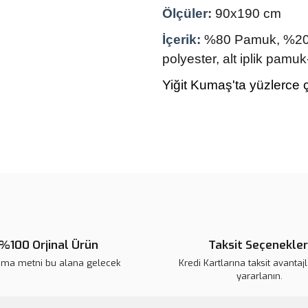
Ölçüler:
90x190 cm
İçerik:
%80 Pamuk, %20 Po
polyester, alt iplik pamuk
Yiğit Kumaş'ta yüzlerce ç
Bu ürünün fiyat bilgisi, resim, ü
noktaları öneri formunu kullanarak 
Görüş ve önerileriniz için teşekkür
Ürün resmi kalitesiz, bozuk veya
Ürün açıklamasında eksik bilgile
%100 Orjinal Ürün
Taksit Seçenekler
Ürün bilgilerinde hatalar bulunuy
ama metni bu alana gelecek
Kredi Kartlarına taksit avantaj
Ürün fiyatı diğer sitelerden daha 
yararlanın.
Bu ürüne benzer farklı alternatifl