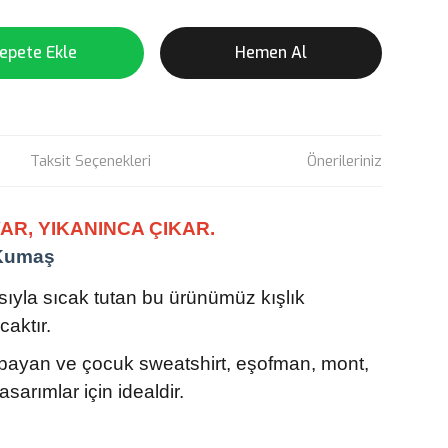
epete Ekle
Hemen Al
Taksit Seçenekleri
Önerileriniz
AR, YIKANINCA ÇIKAR.
 Kumaş
pısıyla sıcak tutan bu ürünümüz kışlık
caktır.
bayan ve çocuk sweatshirt, eşofman, mont,
asarımlar için idealdir.