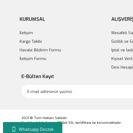
KURUMSAL
ALIŞVERİ
İletişim
Mesafeli Sa
Kargo Takibi
Gizlilik ve 
Havale Bildirim Formu
İptal ve İad
İletişim Formu
Kişisel Veril
Desi Hesa
E-Bülten Kayıt
2021 © Tüm Hakları Saklıdır.
Kredi kartı bilgileriniz 256bit SSL sertifikası ile korunmaktadır.
Whatsapp Destek