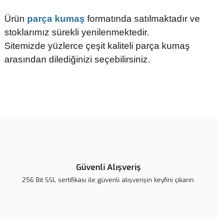
Ürün
parça kumaş
formatında satılmaktadır ve
stoklarımız sürekli yenilenmektedir.
Sitemizde yüzlerce çeşit kaliteli parça kumaş
arasından dilediğinizi seçebilirsiniz.
Bu ürünün fiyat bilgisi, resim, ürün açıklamalarında ve diğer
konularda yetersiz gördüğünüz noktaları öneri formunu kullanarak
tarafımıza iletebilirsiniz.
Görüş ve önerileriniz için teşekkür ederiz.
Ürün resmi kalitesiz, bozuk veya görüntülenemiyor.
Ürün açıklamasında eksik bilgiler bulunuyor.
Güvenli Alışveriş
Ürün bilgilerinde hatalar bulunuyor.
256 Bit SSL sertifikası ile güvenli alışverişin keyfini çıkarın.
Ürün fiyatı diğer sitelerden daha pahalı.
Bu ürüne benzer farklı alternatifler olmalı.