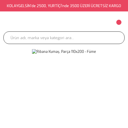
KOLAYGELSİN'de 2500, YURTİÇİ'nde 3500 ÜZERİ ÜCRETSİZ KARGO