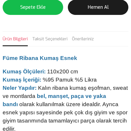
Sepete Ekle
Hemen Al
Ürün Bilgileri
Taksit Seçenekleri
Önerileriniz
Füme
Ribana Kumaş Esnek
Kumaş Ölçüleri:
110x200 cm
Kumaş İçeriği:
%95 Pamuk %5 Likra
Neler Yapılır:
Kalın ribana kumaş eşofman, sweat
ve montlarda
bel, manşet, paça ve yaka
bandı
olarak kullanılmak üzere idealdir. Ayrıca
esnek yapısı sayesinde pek çok dış giyim ve spor
giyim tasarımında tamamlayıcı parça olarak tercih
edilir.