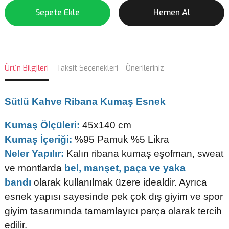
Sepete Ekle
Hemen Al
Ürün Bilgileri
Taksit Seçenekleri
Önerileriniz
Sütlü Kahve Ribana Kumaş Esnek
Kumaş Ölçüleri:
45x140 cm
Kumaş İçeriği:
%95 Pamuk %5 Likra
Neler Yapılır:
Kalın ribana kumaş eşofman, sweat
ve montlarda
bel, manşet, paça ve yaka
bandı
olarak kullanılmak üzere idealdir. Ayrıca
esnek yapısı sayesinde pek çok dış giyim ve spor
giyim tasarımında tamamlayıcı parça olarak tercih
edilir.