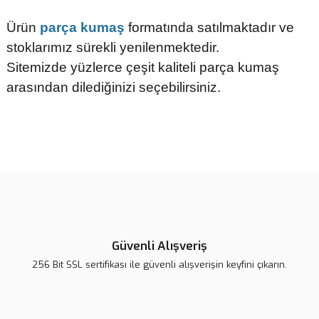
Ürün
parça kumaş
formatında satılmaktadır ve
stoklarımız sürekli yenilenmektedir.
Sitemizde yüzlerce çeşit kaliteli parça kumaş
arasından dilediğinizi seçebilirsiniz.
Bu ürünün fiyat bilgisi, resim, ürün açıklamalarında ve diğer
konularda yetersiz gördüğünüz noktaları öneri formunu kullanarak
tarafımıza iletebilirsiniz.
Görüş ve önerileriniz için teşekkür ederiz.
Ürün resmi kalitesiz, bozuk veya görüntülenemiyor.
Ürün açıklamasında eksik bilgiler bulunuyor.
Güvenli Alışveriş
Ürün bilgilerinde hatalar bulunuyor.
256 Bit SSL sertifikası ile güvenli alışverişin keyfini çıkarın.
Ürün fiyatı diğer sitelerden daha pahalı.
Bu ürüne benzer farklı alternatifler olmalı.