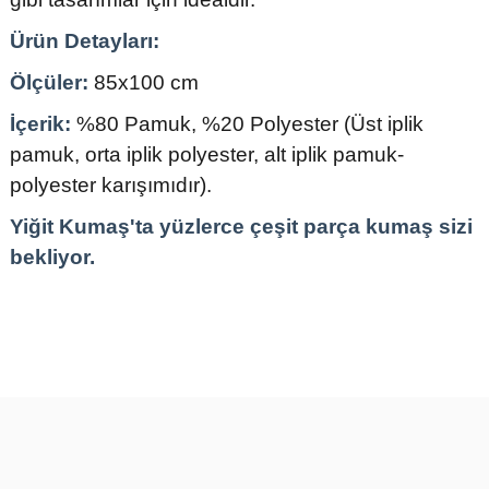
Ürün Detayları:
Ölçüler:
85x100 cm
İçerik:
%80 Pamuk, %20 Polyester (Üst iplik
pamuk, orta iplik polyester, alt iplik pamuk-
polyester karışımıdır).
Yiğit Kumaş'ta yüzlerce çeşit parça kumaş sizi
bekliyor.
Bu ürünün fiyat bilgisi, resim, ürün açıklamalarında ve diğer
konularda yetersiz gördüğünüz noktaları öneri formunu kullanarak
tarafımıza iletebilirsiniz.
Görüş ve önerileriniz için teşekkür ederiz.
Ürün resmi kalitesiz, bozuk veya görüntülenemiyor.