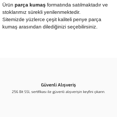
Ürün
parça kumaş
formatında satılmaktadır ve
stoklarımız sürekli yenilenmektedir.
Sitemizde yüzlerce çeşit kaliteli penye parça
kumaş arasından dilediğinizi seçebilirsiniz.
Bu ürünün fiyat bilgisi, resim, ürün açıklamalarında ve diğer
konularda yetersiz gördüğünüz noktaları öneri formunu kullanarak
tarafımıza iletebilirsiniz.
Görüş ve önerileriniz için teşekkür ederiz.
Ürün resmi kalitesiz, bozuk veya görüntülenemiyor.
Ürün açıklamasında eksik bilgiler bulunuyor.
Güvenli Alışveriş
Ürün bilgilerinde hatalar bulunuyor.
256 Bit SSL sertifikası ile güvenli alışverişin keyfini çıkarın.
Ürün fiyatı diğer sitelerden daha pahalı.
Bu ürüne benzer farklı alternatifler olmalı.