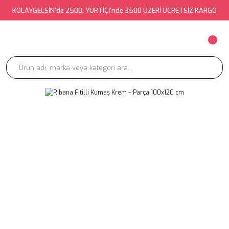
KOLAYGELSİN'de 2500, YURTİÇİ'nde 3500 ÜZERİ ÜCRETSİZ KARGO