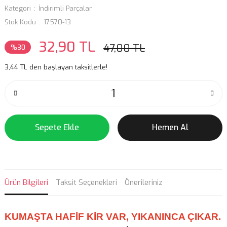
Kategori
İndirimli Parçalar
Stok Kodu
17570-13
32,90 TL
47,00 TL
%30
3,44 TL den başlayan taksitlerle!
Sepete Ekle
Hemen Al
Ürün Bilgileri
Taksit Seçenekleri
Önerileriniz
KUMAŞTA HAFİF KİR VAR, YIKANINCA ÇIKAR.