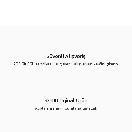
Bu ürünün fiyat bilgisi, resim, ürün açıklamalarında ve diğer
konularda yetersiz gördüğünüz noktaları öneri formunu kullanarak
tarafımıza iletebilirsiniz.
Görüş ve önerileriniz için teşekkür ederiz.
Ürün resmi kalitesiz, bozuk veya görüntülenemiyor.
Ürün açıklamasında eksik bilgiler bulunuyor.
Güvenli Alışveriş
Ürün bilgilerinde hatalar bulunuyor.
256 Bit SSL sertifikası ile güvenli alışverişin keyfini çıkarın.
Ürün fiyatı diğer sitelerden daha pahalı.
Bu ürüne benzer farklı alternatifler olmalı.
%100 Orjinal Ürün
Açıklama metni bu alana gelecek
Gönder