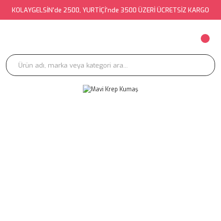
KOLAYGELSİN'de 2500, YURTİÇİ'nde 3500 ÜZERİ ÜCRETSİZ KARGO