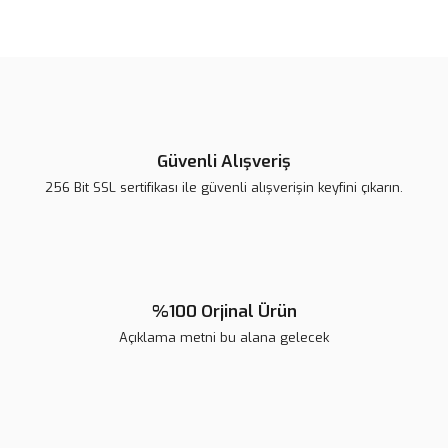
Bu ürünün fiyat bilgisi, resim, ürün açıklamalarında ve diğer
konularda yetersiz gördüğünüz noktaları öneri formunu kullanarak
tarafımıza iletebilirsiniz.
Görüş ve önerileriniz için teşekkür ederiz.
Ürün resmi kalitesiz, bozuk veya görüntülenemiyor.
Ürün açıklamasında eksik bilgiler bulunuyor.
Güvenli Alışveriş
Ürün bilgilerinde hatalar bulunuyor.
256 Bit SSL sertifikası ile güvenli alışverişin keyfini çıkarın.
Ürün fiyatı diğer sitelerden daha pahalı.
Bu ürüne benzer farklı alternatifler olmalı.
%100 Orjinal Ürün
Açıklama metni bu alana gelecek
Gönder