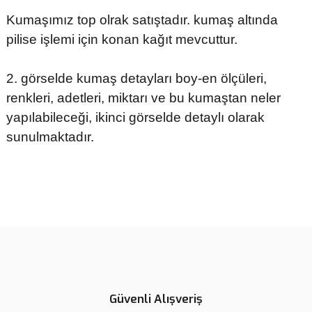
Kumaşımız top olrak satıştadır. kumaş altında
pilise işlemi için konan kağıt mevcuttur.
2. görselde k
umaş detayları boy-en ölçüleri,
renkleri, adetleri, miktarı ve bu kumaştan neler
yapılabileceği, ikinci görselde detaylı olarak
sunulmaktadır.
Bu ürünün fiyat bilgisi, resim, ürün açıklamalarında ve diğer
konularda yetersiz gördüğünüz noktaları öneri formunu kullanarak
tarafımıza iletebilirsiniz.
Görüş ve önerileriniz için teşekkür ederiz.
Ürün resmi kalitesiz, bozuk veya görüntülenemiyor.
Ürün açıklamasında eksik bilgiler bulunuyor.
Güvenli Alışveriş
Ürün bilgilerinde hatalar bulunuyor.