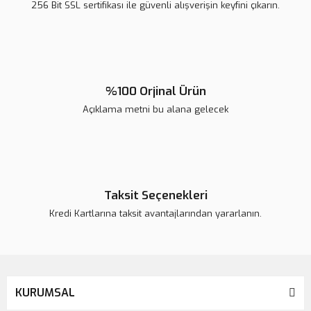
256 Bit SSL sertifikası ile güvenli alışverişin keyfini çıkarın.
Ürün fiyatı diğer sitelerden daha pahalı.
Bu ürüne benzer farklı alternatifler olmalı.
%100 Orjinal Ürün
Açıklama metni bu alana gelecek
Gönder
Taksit Seçenekleri
Kredi Kartlarına taksit avantajlarından yararlanın.
KURUMSAL