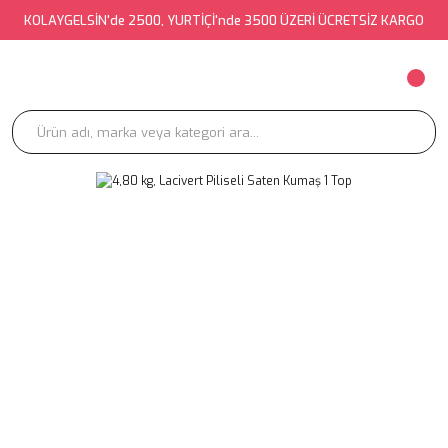
KOLAYGELSİN'de 2500, YURTİÇİ'nde 3500 ÜZERİ ÜCRETSİZ KARGO