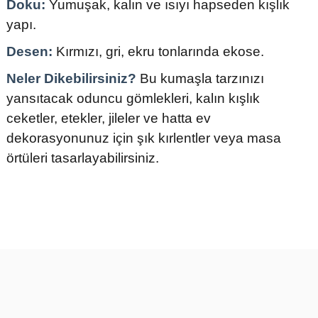
Doku:
Yumuşak, kalın ve ısıyı hapseden kışlık
yapı.
Desen:
Kırmızı, gri, ekru tonlarında ekose.
Neler Dikebilirsiniz?
Bu kumaşla tarzınızı
yansıtacak oduncu gömlekleri, kalın kışlık
ceketler, etekler, jileler ve hatta ev
dekorasyonunuz için şık kırlentler veya masa
örtüleri tasarlayabilirsiniz.
Bu ürünün fiyat bilgisi, resim, ürün açıklamalarında ve diğer
konularda yetersiz gördüğünüz noktaları öneri formunu kullanarak
tarafımıza iletebilirsiniz.
Görüş ve önerileriniz için teşekkür ederiz.
Ürün resmi kalitesiz, bozuk veya görüntülenemiyor.
Ürün açıklamasında eksik bilgiler bulunuyor.