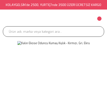
KOLAYGELSİN'de 2500, YURTİÇİ'nde 3500 ÜZERİ ÜCRETSİZ KARGO