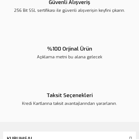
Güvenli Alışveriş
Ürün bilgilerinde hatalar bulunuyor.
256 Bit SSL sertifikası ile güvenli alışverişin keyfini çıkarın.
Ürün fiyatı diğer sitelerden daha pahalı.
Bu ürüne benzer farklı alternatifler olmalı.
%100 Orjinal Ürün
Açıklama metni bu alana gelecek
Gönder
Taksit Seçenekleri
Kredi Kartlarına taksit avantajlarından yararlanın.
KURUMSAL