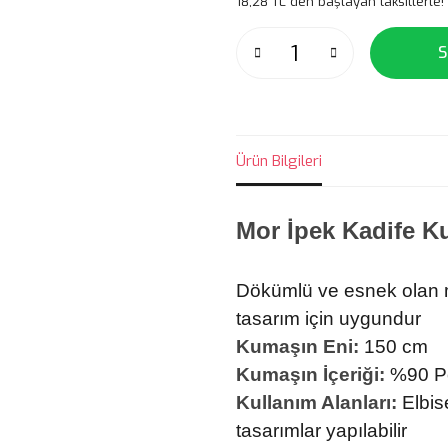
18,28 TL den başlayan taksitlerle!
S
Ürün Bilgileri
Mor İpek Kadife 
Dökümlü ve esnek olan mo
tasarım için uygundur
Kumaşın Eni:
150 cm
Kumaşın İçeriği:
%90 Po
Kullanım Alanları:
Elbise
tasarımlar yapılabilir