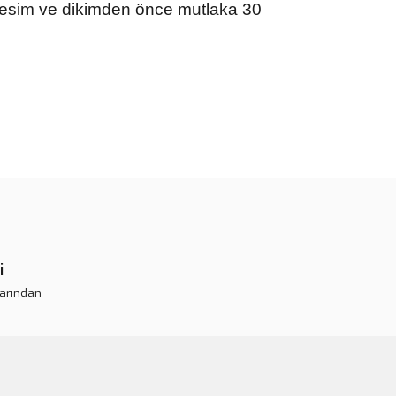
esim ve dikimden önce mutlaka 30
rün açıklamalarında ve diğer konularda yetersiz gördüğünüz
tarafımıza iletebilirsiniz.
 ederiz.
 görüntülenemiyor.
r bulunuyor.
or.
pahalı.
i
er olmalı.
larından
Gönder