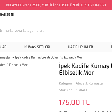
KOLAYGELSİN'de 2500, YURTİÇİ'nde 3500 ÜZERİ ÜCRETSİZ KARGO
548 39 18
ŞLAR
KUMAŞ SETLERI
HAZIR ÜRÜNLER
Kumaşlar
İpek Kadife Kumaş Likralı Dökümlü Elbiselik Mor
İpek Kadife Kumaş 
Elbiselik Mor
Kategori
Abiyelik Kumaşlar
Stok Kodu
YK4603
175,00 TL