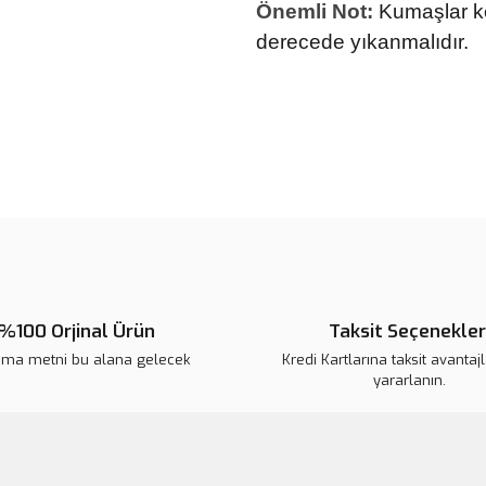
Önemli Not:
Kumaşlar k
derecede yıkanmalıdır.
Bu ürünün fiyat bilgisi, resim, ü
noktaları öneri formunu kullanarak 
Görüş ve önerileriniz için teşekkür
Ürün resmi kalitesiz, bozuk veya
Ürün açıklamasında eksik bilgile
Ürün bilgilerinde hatalar bulunuy
Ürün fiyatı diğer sitelerden daha 
%100 Orjinal Ürün
Taksit Seçenekler
Bu ürüne benzer farklı alternatifl
ama metni bu alana gelecek
Kredi Kartlarına taksit avantaj
yararlanın.