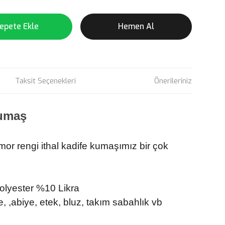
epete Ekle
Hemen Al
Taksit Seçenekleri
Önerileriniz
Kumaş
r rengi ithal kadife kumaşımız bir çok
lyester %10 Likra
, ,abiye, etek, bluz, takım sabahlık vb