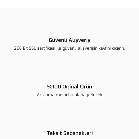
konularda yetersiz gördüğünüz noktaları öneri formunu kullanarak
tarafımıza iletebilirsiniz.
Görüş ve önerileriniz için teşekkür ederiz.
Ürün resmi kalitesiz, bozuk veya görüntülenemiyor.
Ürün açıklamasında eksik bilgiler bulunuyor.
Güvenli Alışveriş
Ürün bilgilerinde hatalar bulunuyor.
256 Bit SSL sertifikası ile güvenli alışverişin keyfini çıkarın.
Ürün fiyatı diğer sitelerden daha pahalı.
Bu ürüne benzer farklı alternatifler olmalı.
%100 Orjinal Ürün
Açıklama metni bu alana gelecek
Gönder
Taksit Seçenekleri