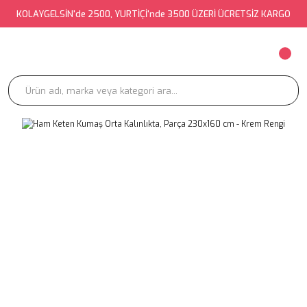
KOLAYGELSİN'de 2500, YURTİÇİ'nde 3500 ÜZERİ ÜCRETSİZ KARGO