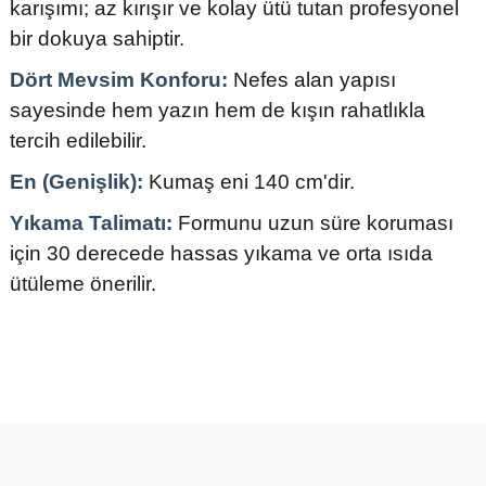
karışımı; az kırışır ve kolay ütü tutan profesyonel
bir dokuya sahiptir.
Dört Mevsim Konforu:
Nefes alan yapısı
sayesinde hem yazın hem de kışın rahatlıkla
tercih edilebilir.
En (Genişlik):
Kumaş eni 140 cm'dir.
Yıkama Talimatı:
Formunu uzun süre koruması
için 30 derecede hassas yıkama ve orta ısıda
ütüleme önerilir.
Bu ürünün fiyat bilgisi, resim, ürün açıklamalarında ve diğer
konularda yetersiz gördüğünüz noktaları öneri formunu kullanarak
tarafımıza iletebilirsiniz.
Görüş ve önerileriniz için teşekkür ederiz.