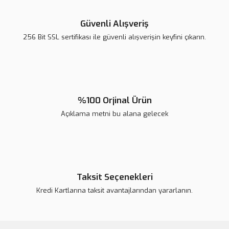
Ürün resmi kalitesiz, bozuk veya görüntülenemiyor.
Ürün açıklamasında eksik bilgiler bulunuyor.
Güvenli Alışveriş
Ürün bilgilerinde hatalar bulunuyor.
256 Bit SSL sertifikası ile güvenli alışverişin keyfini çıkarın.
Ürün fiyatı diğer sitelerden daha pahalı.
Bu ürüne benzer farklı alternatifler olmalı.
%100 Orjinal Ürün
Açıklama metni bu alana gelecek
Gönder
Taksit Seçenekleri
Kredi Kartlarına taksit avantajlarından yararlanın.