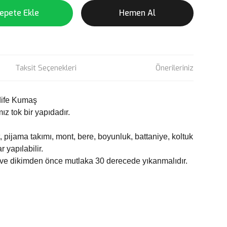
epete Ekle
Hemen Al
Taksit Seçenekleri
Önerileriniz
dife Kumaş
z tok bir yapıdadır.
 pijama takımı, mont, bere, boyunluk, battaniye, koltuk
r yapılabilir.
ve dikimden önce mutlaka 30 derecede yıkanmalıdır.
rün açıklamalarında ve diğer konularda yetersiz gördüğünüz
tarafımıza iletebilirsiniz.
 ederiz.