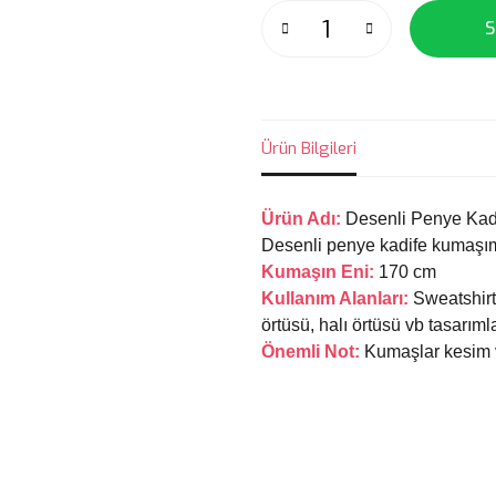
S
Ürün Bilgileri
Ürün Adı:
Desenli Penye Ka
Desenli penye kadife kumaşımı
Kumaşın Eni:
170 cm
Kullanım Alanları:
Sweatshirt,
örtüsü, halı örtüsü vb tasarımla
Önemli Not:
Kumaşlar kesim 
Bu ürünün fiyat bilgisi, resim, ü
noktaları öneri formunu kullanarak 
Görüş ve önerileriniz için teşekkür