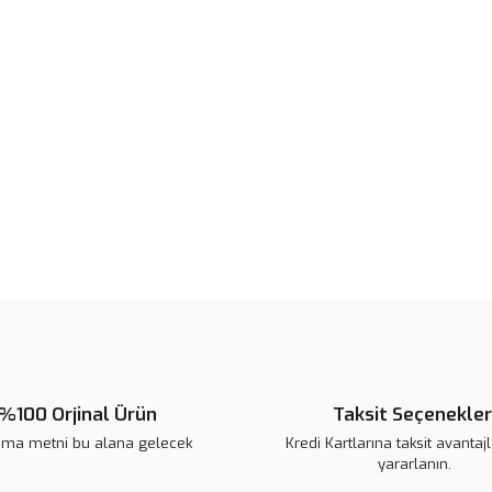
Ürün resmi kalitesiz, bozuk veya
Ürün açıklamasında eksik bilgile
Ürün bilgilerinde hatalar bulunuy
Ürün fiyatı diğer sitelerden daha 
Bu ürüne benzer farklı alternatifl
%100 Orjinal Ürün
Taksit Seçenekler
ama metni bu alana gelecek
Kredi Kartlarına taksit avantaj
yararlanın.