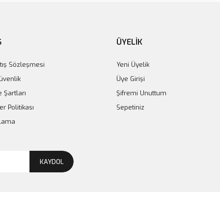
Ş
ÜYELİK
tış Sözleşmesi
Yeni Üyelik
Güvenlik
Üye Girişi
e Şartları
Şifremi Unuttum
er Politikası
Sepetiniz
plama
KAYDOL