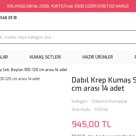
KOLAYGELSİN'de 2500, YURTİÇİ'nde 3500 ÜZERİ ÜCRETSİZ KARGO
548 39 18
ŞLAR
KUMAŞ SETLERI
HAZIR ÜRÜNLER
 Seti, Boyları 100-120 cm arası 14 adet
Dabıl Krep Kumaş Se
cm arası 14 adet
Kategori
Dokuma Kumaşlar
Stok Kodu
H3554
945,00 TL