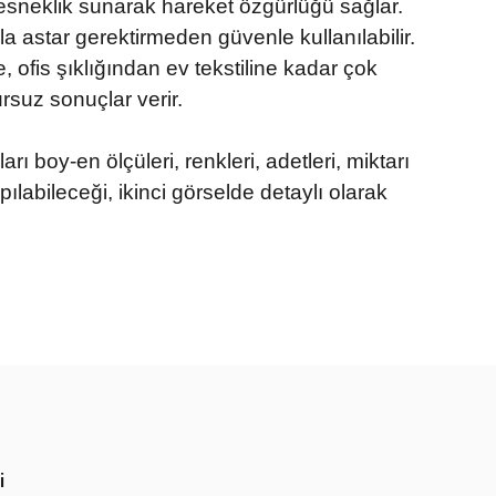
 esneklik sunarak hareket özgürlüğü sağlar.
 astar gerektirmeden güvenle kullanılabilir.
 ofis şıklığından ev tekstiline kadar çok
rsuz sonuçlar verir.
rı boy-en ölçüleri, renkleri, adetleri, miktarı
labileceği, ikinci görselde detaylı olarak
rün açıklamalarında ve diğer konularda yetersiz gördüğünüz
tarafımıza iletebilirsiniz.
 ederiz.
 görüntülenemiyor.
r bulunuyor.
i
or.