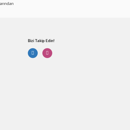
larından
pahalı.
er olmalı.
Bizi Takip Edin!
Gönder