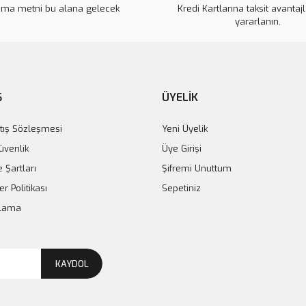
ama metni bu alana gelecek
Kredi Kartlarına taksit avantaj
Ürün fiyatı diğer sitelerden daha 
yararlanın.
Bu ürüne benzer farklı alternatifl
Ş
ÜYELİK
tış Sözleşmesi
Yeni Üyelik
Güvenlik
Üye Girişi
e Şartları
Şifremi Unuttum
er Politikası
Sepetiniz
plama
KAYDOL