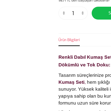
98,71 TL den başlayan taksitlerle!
S
Ürün Bilgileri
Renkli Dabıl Kumaş Set
Dökümlü ve Tok Doku: 
Tasarım süreçlerinize p
Kumaş
Seti
,
hem şıklığı
sunuyor. Yüksek kaliteli 
yapıya sahip olan bu ku
formunu uzun süre korur