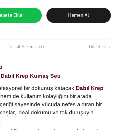
epete Ekle
Hemen Al
Taksit Seçenekleri
Önerileriniz
i
Dabıl Krep Kumaş Seti
rofesyonel bir dokunuş katacak
Dabıl Krep
 hem de kullanım kolaylığını bir arada
içeriği sayesinde vücuda nefes aldıran bir
maşlar, ideal dökümü ve tok duruşuyla
.