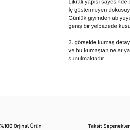
Likralı yapısı sayesinde
İç göstermeyen dokusuyla
Günlük giyimden abiyeye,
geniş bir yelpazede kusu
2. görselde k
umaş detayla
ve bu kumaştan neler yapı
sunulmaktadır.
Bu ürünün fiyat bilgisi, resim, ü
noktaları öneri formunu kullanarak 
Görüş ve önerileriniz için teşekkür
Ürün resmi kalitesiz, bozuk veya
Ürün açıklamasında eksik bilgile
%100 Orjinal Ürün
Taksit Seçenekler
Ürün bilgilerinde hatalar bulunuy