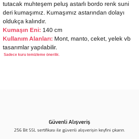
tutacak muhteşem peluş astarlı bordo renk suni
deri kumaşımız. Kumaşımız astarından dolayı
oldukça kalındır.
Kumaşın Eni:
140 cm
Kullanım Alanları:
Mont, manto, ceket, yelek vb
tasarımlar yapılabilir.
Sadece kuru temizleme önerilir.
Bu ürünün fiyat bilgisi, resim, ürün açıklamalarında ve diğer
konularda yetersiz gördüğünüz noktaları öneri formunu kullanarak
tarafımıza iletebilirsiniz.
Görüş ve önerileriniz için teşekkür ederiz.
Ürün resmi kalitesiz, bozuk veya görüntülenemiyor.
Ürün açıklamasında eksik bilgiler bulunuyor.
Güvenli Alışveriş
Ürün bilgilerinde hatalar bulunuyor.
256 Bit SSL sertifikası ile güvenli alışverişin keyfini çıkarın.
Ürün fiyatı diğer sitelerden daha pahalı.