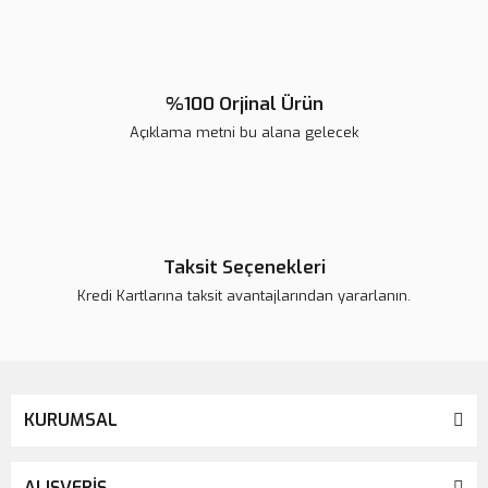
Bu ürüne benzer farklı alternatifler olmalı.
%100 Orjinal Ürün
Açıklama metni bu alana gelecek
Gönder
Taksit Seçenekleri
Kredi Kartlarına taksit avantajlarından yararlanın.
KURUMSAL
ALIŞVERİŞ