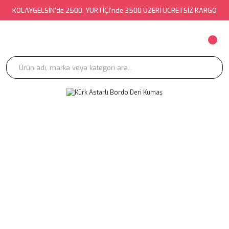
KOLAYGELSİN'de 2500, YURTİÇİ'nde 3500 ÜZERİ ÜCRETSİZ KARGO