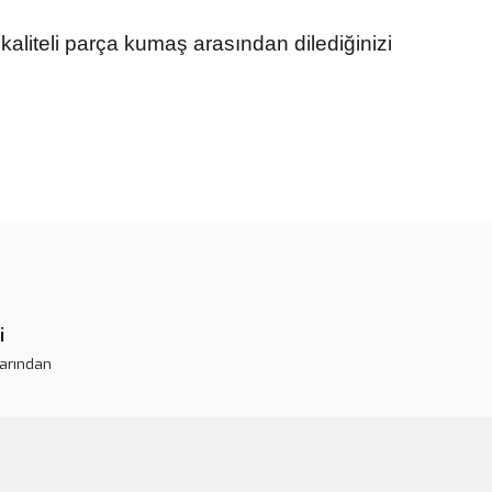
kaliteli parça kumaş arasından dilediğinizi
rün açıklamalarında ve diğer konularda yetersiz gördüğünüz
tarafımıza iletebilirsiniz.
 ederiz.
 görüntülenemiyor.
r bulunuyor.
or.
i
pahalı.
larından
er olmalı.