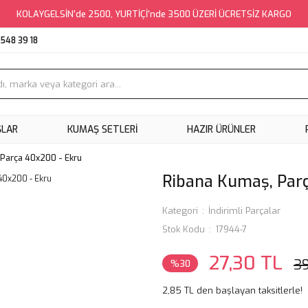
KOLAYGELSİN'de 2500, YURTİÇİ'nde 3500 ÜZERİ ÜCRETSİZ KARGO
548 39 18
ŞLAR
KUMAŞ SETLERI
HAZIR ÜRÜNLER
 Parça 40x200 - Ekru
Ribana Kumaş, Par
Kategori
İndirimli Parçalar
Stok Kodu
17944-7
27,30 TL
3
%30
2,85 TL den başlayan taksitlerle!