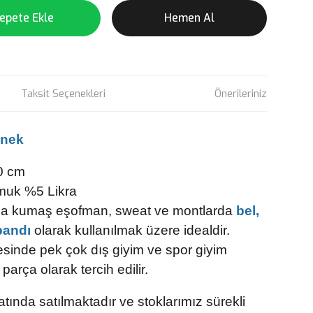
epete Ekle
Hemen Al
Taksit Seçenekleri
Önerileriniz
snek
0 cm
uk %5 Likra
ana kumaş eşofman, sweat ve montlarda
bel,
bandı
olarak kullanılmak üzere idealdir.
sinde pek çok dış giyim ve spor giyim
arça olarak tercih edilir.
tında satılmaktadır ve stoklarımız sürekli