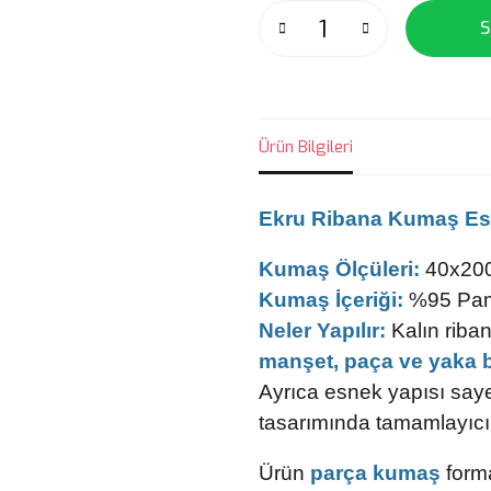
S
Ürün Bilgileri
Ekru
Ribana Kumaş E
Kumaş Ölçüleri:
40x20
Kumaş İçeriği:
%95 Pam
Neler Yapılır:
Kalın rib
manşet, paça ve yaka 
Ayrıca esnek yapısı saye
tasarımında tamamlayıcı p
Ürün
parça kumaş
forma