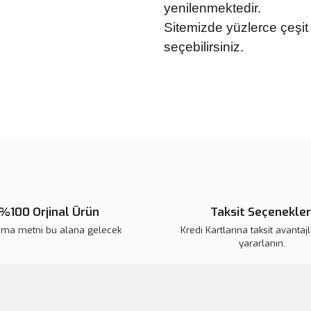
yenilenmektedir.
Sitemizde yüzlerce çeşit 
seçebilirsiniz.
Bu ürünün fiyat bilgisi, resim, ü
noktaları öneri formunu kullanarak 
Görüş ve önerileriniz için teşekkür
Ürün resmi kalitesiz, bozuk veya
Ürün açıklamasında eksik bilgile
Ürün bilgilerinde hatalar bulunuy
%100 Orjinal Ürün
Taksit Seçenekler
Ürün fiyatı diğer sitelerden daha 
ama metni bu alana gelecek
Kredi Kartlarına taksit avantaj
Bu ürüne benzer farklı alternatifl
yararlanın.