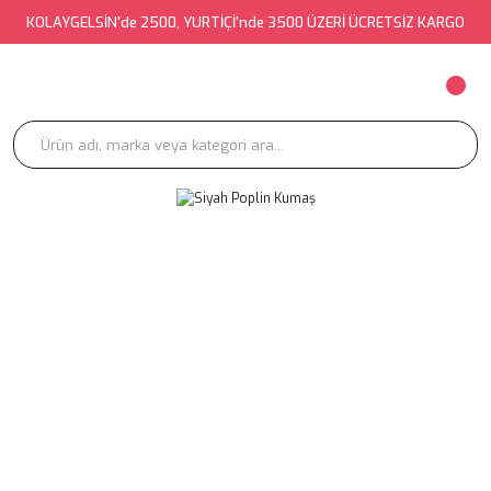
KOLAYGELSİN'de 2500, YURTİÇİ'nde 3500 ÜZERİ ÜCRETSİZ KARGO