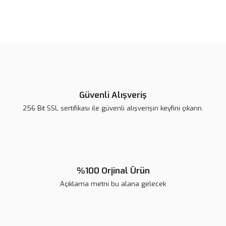
Bu ürünün fiyat bilgisi, resim, ürün açıklamalarında ve diğer
konularda yetersiz gördüğünüz noktaları öneri formunu kullanarak
tarafımıza iletebilirsiniz.
Görüş ve önerileriniz için teşekkür ederiz.
Ürün resmi kalitesiz, bozuk veya görüntülenemiyor.
Ürün açıklamasında eksik bilgiler bulunuyor.
Güvenli Alışveriş
Ürün bilgilerinde hatalar bulunuyor.
256 Bit SSL sertifikası ile güvenli alışverişin keyfini çıkarın.
Ürün fiyatı diğer sitelerden daha pahalı.
Bu ürüne benzer farklı alternatifler olmalı.
%100 Orjinal Ürün
Açıklama metni bu alana gelecek
Gönder