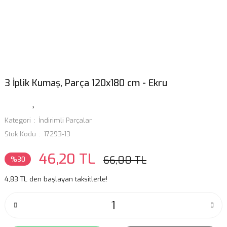
3 İplik Kumaş, Parça 120x180 cm - Ekru
Kategori
İndirimli Parçalar
Stok Kodu
17293-13
46,20 TL
66,00 TL
%30
4,83 TL den başlayan taksitlerle!