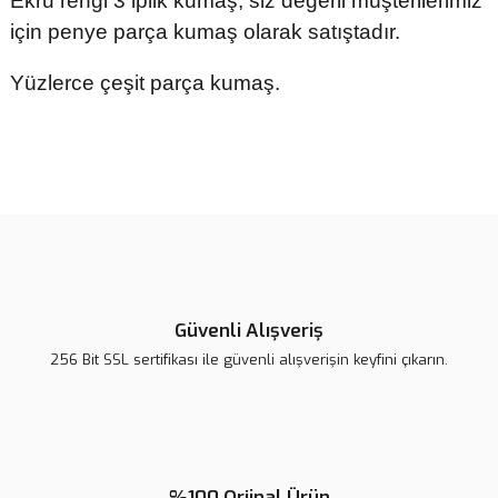
Ekru rengi 3 iplik kumaş, siz değerli müşterilerimiz
için penye parça kumaş olarak satıştadır.
Yüzlerce çeşit parça kumaş.
Bu ürünün fiyat bilgisi, resim, ürün açıklamalarında ve diğer
konularda yetersiz gördüğünüz noktaları öneri formunu kullanarak
tarafımıza iletebilirsiniz.
Görüş ve önerileriniz için teşekkür ederiz.
Ürün resmi kalitesiz, bozuk veya görüntülenemiyor.
Ürün açıklamasında eksik bilgiler bulunuyor.
Güvenli Alışveriş
Ürün bilgilerinde hatalar bulunuyor.
256 Bit SSL sertifikası ile güvenli alışverişin keyfini çıkarın.
Ürün fiyatı diğer sitelerden daha pahalı.
Bu ürüne benzer farklı alternatifler olmalı.
%100 Orjinal Ürün