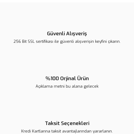
tarafımıza iletebilirsiniz.
Görüş ve önerileriniz için teşekkür ederiz.
Ürün resmi kalitesiz, bozuk veya görüntülenemiyor.
Ürün açıklamasında eksik bilgiler bulunuyor.
Güvenli Alışveriş
Ürün bilgilerinde hatalar bulunuyor.
256 Bit SSL sertifikası ile güvenli alışverişin keyfini çıkarın.
Ürün fiyatı diğer sitelerden daha pahalı.
Bu ürüne benzer farklı alternatifler olmalı.
%100 Orjinal Ürün
Açıklama metni bu alana gelecek
Gönder
Taksit Seçenekleri
Kredi Kartlarına taksit avantajlarından yararlanın.