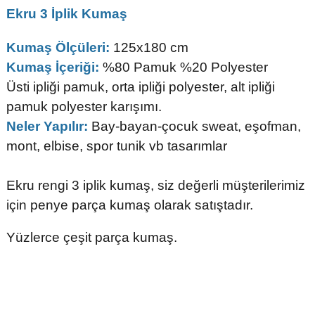
Ekru 3 İplik Kumaş
Kumaş Ölçüleri:
125x180 cm
Kumaş İçeriği:
%80 Pamuk %20 Polyester
Üsti ipliği pamuk, orta ipliği polyester, alt ipliği
pamuk polyester karışımı.
Neler Yapılır:
Bay-bayan-çocuk sweat, eşofman,
mont, elbise, spor tunik vb tasarımlar
Ekru rengi 3 iplik kumaş, siz değerli müşterilerimiz
için penye parça kumaş olarak satıştadır.
Yüzlerce çeşit parça kumaş.
Bu ürünün fiyat bilgisi, resim, ürün açıklamalarında ve diğer
konularda yetersiz gördüğünüz noktaları öneri formunu kullanarak