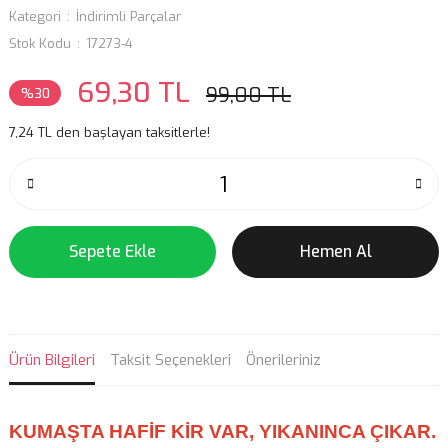
Kategori
İndirimli Parçalar
Stok Kodu
17273-4
69,30 TL
99,00 TL
%30
7,24 TL den başlayan taksitlerle!
Sepete Ekle
Hemen Al
Ürün Bilgileri
Taksit Seçenekleri
Önerileriniz
KUMAŞTA HAFİF KİR VAR, YIKANINCA ÇIKAR.