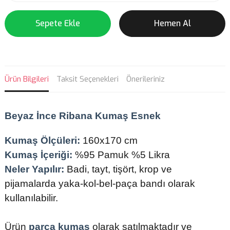
Sepete Ekle
Hemen Al
Ürün Bilgileri
Taksit Seçenekleri
Önerileriniz
Beyaz
İnce Ribana Kumaş Esnek
Kumaş Ölçüleri:
160x170 cm
Kumaş İçeriği:
%95 Pamuk %5 Likra
Neler Yapılır:
Badi, tayt, tişört, krop ve
pijamalarda yaka-kol-bel-paça bandı olarak
kullanılabilir.
Ürün
parça kumaş
olarak satılmaktadır ve