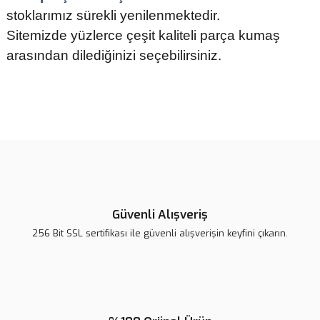
stoklarımız sürekli yenilenmektedir.
Sitemizde yüzlerce çeşit kaliteli parça kumaş
arasından dilediğinizi seçebilirsiniz.
Bu ürünün fiyat bilgisi, resim, ürün açıklamalarında ve diğer
konularda yetersiz gördüğünüz noktaları öneri formunu kullanarak
tarafımıza iletebilirsiniz.
Görüş ve önerileriniz için teşekkür ederiz.
Ürün resmi kalitesiz, bozuk veya görüntülenemiyor.
Ürün açıklamasında eksik bilgiler bulunuyor.
Güvenli Alışveriş
Ürün bilgilerinde hatalar bulunuyor.
256 Bit SSL sertifikası ile güvenli alışverişin keyfini çıkarın.
Ürün fiyatı diğer sitelerden daha pahalı.
Bu ürüne benzer farklı alternatifler olmalı.