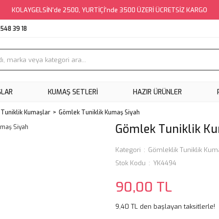
KOLAYGELSİN'de 2500, YURTİÇİ'nde 3500 ÜZERİ ÜCRETSİZ KARGO
548 39 18
ŞLAR
KUMAŞ SETLERI
HAZIR ÜRÜNLER
 Tuniklik Kumaşlar
Gömlek Tuniklik Kumaş Siyah
Gömlek Tuniklik K
Kategori
Gömleklik Tuniklik Kum
Stok Kodu
YK4494
90,00 TL
9,40 TL den başlayan taksitlerle!