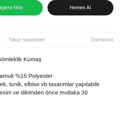
epete Ekle
Hemen Al
Taksit Seçenekleri
Önerileriniz
Gömleklik Kumaş
muk %15 Polyester
, tunik, elbise vb tasarımlar yapılabilir
esim ve dikimden önce mutlaka 30
rün açıklamalarında ve diğer konularda yetersiz gördüğünüz
tarafımıza iletebilirsiniz.