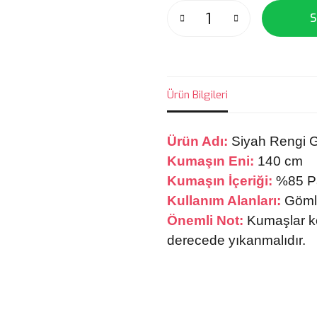
S
Ürün Bilgileri
Ürün Adı:
Siyah Rengi 
Kumaşın Eni:
140 cm
Kumaşın İçeriği:
%85 Pa
Kullanım Alanları:
Gömlek
Önemli Not:
Kumaşlar k
derecede yıkanmalıdır.
Bu ürünün fiyat bilgisi, resim, ü
noktaları öneri formunu kullanarak 