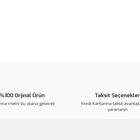
Görüş ve önerileriniz için teşekkür
Ürün resmi kalitesiz, bozuk veya
Ürün açıklamasında eksik bilgile
Ürün bilgilerinde hatalar bulunuy
Ürün fiyatı diğer sitelerden daha 
Bu ürüne benzer farklı alternatifl
%100 Orjinal Ürün
Taksit Seçenekler
ama metni bu alana gelecek
Kredi Kartlarına taksit avantaj
yararlanın.