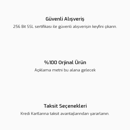
Ürün resmi kalitesiz, bozuk veya görüntülenemiyor.
Ürün açıklamasında eksik bilgiler bulunuyor.
Güvenli Alışveriş
Ürün bilgilerinde hatalar bulunuyor.
256 Bit SSL sertifikası ile güvenli alışverişin keyfini çıkarın.
Ürün fiyatı diğer sitelerden daha pahalı.
Bu ürüne benzer farklı alternatifler olmalı.
%100 Orjinal Ürün
Açıklama metni bu alana gelecek
Gönder
Taksit Seçenekleri
Kredi Kartlarına taksit avantajlarından yararlanın.