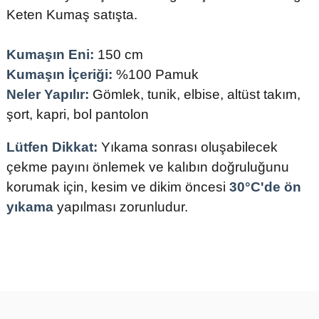
Keten Kumaş satışta.
Kumaşın Eni:
150 cm
Kumaşın İçeriği:
%100 Pamuk
Neler Yapılır:
Gömlek, tunik, elbise, altüst takım,
şort, kapri, bol pantolon
Lütfen Dikkat:
Yıkama sonrası oluşabilecek
çekme payını önlemek ve kalıbın doğruluğunu
korumak için, kesim ve dikim öncesi
30°C'de ön
yıkama
yapılması zorunludur.
Bu ürünün fiyat bilgisi, resim, ürün açıklamalarında ve diğer
konularda yetersiz gördüğünüz noktaları öneri formunu kullanarak
tarafımıza iletebilirsiniz.
Görüş ve önerileriniz için teşekkür ederiz.