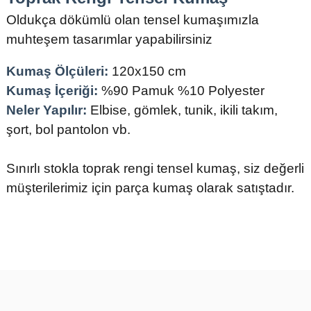
Oldukça dökümlü olan tensel kumaşımızla
muhteşem tasarımlar yapabilirsiniz
Kumaş Ölçüleri:
120x150 cm
Kumaş İçeriği:
%90 Pamuk %10 Polyester
Neler Yapılır:
Elbise, gömlek, tunik, ikili takım,
şort, bol pantolon vb.
Sınırlı stokla toprak rengi tensel kumaş, siz değerli
müşterilerimiz için parça kumaş olarak satıştadır.
Bu ürünün fiyat bilgisi, resim, ürün açıklamalarında ve diğer
konularda yetersiz gördüğünüz noktaları öneri formunu kullanarak
tarafımıza iletebilirsiniz.
Görüş ve önerileriniz için teşekkür ederiz.