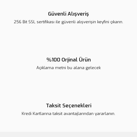
Ürün resmi kalitesiz, bozuk veya görüntülenemiyor.
Ürün açıklamasında eksik bilgiler bulunuyor.
Güvenli Alışveriş
Ürün bilgilerinde hatalar bulunuyor.
256 Bit SSL sertifikası ile güvenli alışverişin keyfini çıkarın.
Ürün fiyatı diğer sitelerden daha pahalı.
Bu ürüne benzer farklı alternatifler olmalı.
%100 Orjinal Ürün
Açıklama metni bu alana gelecek
Gönder
Taksit Seçenekleri
Kredi Kartlarına taksit avantajlarından yararlanın.