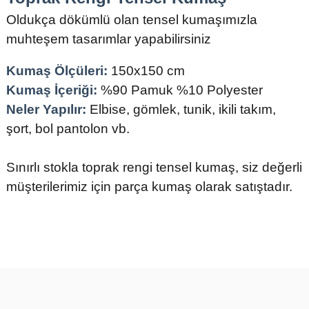
Oldukça dökümlü olan tensel kumaşımızla
muhteşem tasarımlar yapabilirsiniz
Kumaş Ölçüleri:
150x150 cm
Kumaş İçeriği:
%90 Pamuk %10 Polyester
Neler Yapılır:
Elbise, gömlek, tunik, ikili takım,
şort, bol pantolon vb.
Sınırlı stokla toprak rengi tensel kumaş, siz değerli
müşterilerimiz için parça kumaş olarak satıştadır.
Bu ürünün fiyat bilgisi, resim, ürün açıklamalarında ve diğer
konularda yetersiz gördüğünüz noktaları öneri formunu kullanarak
tarafımıza iletebilirsiniz.
Görüş ve önerileriniz için teşekkür ederiz.