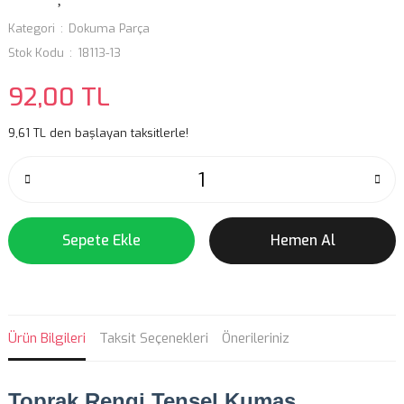
Kategori
Dokuma Parça
Stok Kodu
18113-13
92,00 TL
9,61 TL den başlayan taksitlerle!
Sepete Ekle
Hemen Al
Ürün Bilgileri
Taksit Seçenekleri
Önerileriniz
Toprak Rengi
Tensel Kumaş