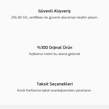
Ürün resmi kalitesiz, bozuk veya görüntülenemiyor.
Ürün açıklamasında eksik bilgiler bulunuyor.
Güvenli Alışveriş
Ürün bilgilerinde hatalar bulunuyor.
256 Bit SSL sertifikası ile güvenli alışverişin keyfini çıkarın.
Ürün fiyatı diğer sitelerden daha pahalı.
Bu ürüne benzer farklı alternatifler olmalı.
%100 Orjinal Ürün
Açıklama metni bu alana gelecek
Gönder
Taksit Seçenekleri
Kredi Kartlarına taksit avantajlarından yararlanın.