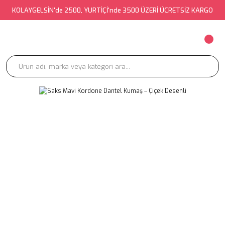
KOLAYGELSİN'de 2500, YURTİÇİ'nde 3500 ÜZERİ ÜCRETSİZ KARGO