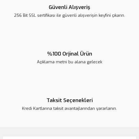
Ürün açıklamasında eksik bilgiler bulunuyor.
Güvenli Alışveriş
Ürün bilgilerinde hatalar bulunuyor.
256 Bit SSL sertifikası ile güvenli alışverişin keyfini çıkarın.
Ürün fiyatı diğer sitelerden daha pahalı.
Bu ürüne benzer farklı alternatifler olmalı.
%100 Orjinal Ürün
Açıklama metni bu alana gelecek
Gönder
Taksit Seçenekleri
Kredi Kartlarına taksit avantajlarından yararlanın.