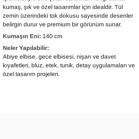
kumaş, şık ve özel tasarımlar için idealdir. Tül
zemin üzerindeki tok dokusu sayesinde desenler
belirgin durur ve premium bir görünüm sunar.
Kumaşın Eni:
140 cm
Neler Yapılabilir:
Abiye elbise, gece elbisesi, nişan ve davet
kıyafetleri, bluz, etek, tunik, detay uygulamaları ve
özel tasarım projeleri.
Bu ürünün fiyat bilgisi, resim, ürün açıklamalarında ve diğer
konularda yetersiz gördüğünüz noktaları öneri formunu kullanarak
tarafımıza iletebilirsiniz.
Görüş ve önerileriniz için teşekkür ederiz.
Ürün resmi kalitesiz, bozuk veya görüntülenemiyor.