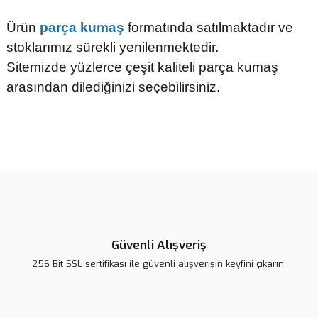
Ürün
parça kumaş
formatında satılmaktadır ve
stoklarımız sürekli yenilenmektedir.
Sitemizde yüzlerce çeşit kaliteli parça kumaş
arasından dilediğinizi seçebilirsiniz.
Bu ürünün fiyat bilgisi, resim, ürün açıklamalarında ve diğer
konularda yetersiz gördüğünüz noktaları öneri formunu kullanarak
tarafımıza iletebilirsiniz.
Görüş ve önerileriniz için teşekkür ederiz.
Ürün resmi kalitesiz, bozuk veya görüntülenemiyor.
Ürün açıklamasında eksik bilgiler bulunuyor.
Güvenli Alışveriş
Ürün bilgilerinde hatalar bulunuyor.
256 Bit SSL sertifikası ile güvenli alışverişin keyfini çıkarın.
Ürün fiyatı diğer sitelerden daha pahalı.
Bu ürüne benzer farklı alternatifler olmalı.