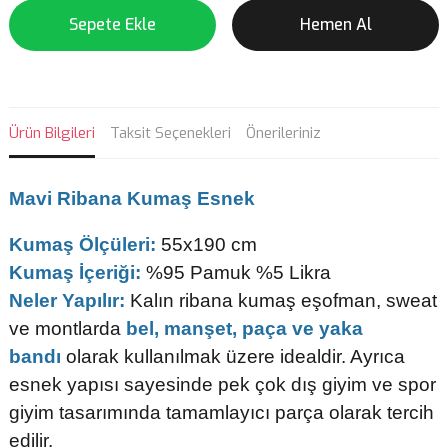
Sepete Ekle
Hemen Al
Ürün Bilgileri
Taksit Seçenekleri
Önerileriniz
Mavi
Ribana Kumaş Esnek
Kumaş Ölçüleri:
55x190 cm
Kumaş İçeriği:
%95 Pamuk %5 Likra
Neler Yapılır:
Kalın ribana kumaş eşofman, sweat
ve montlarda
bel, manşet, paça ve yaka
bandı
olarak kullanılmak üzere idealdir. Ayrıca
esnek yapısı sayesinde pek çok dış giyim ve spor
giyim tasarımında tamamlayıcı parça olarak tercih
edilir.