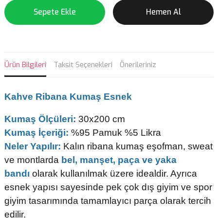
Sepete Ekle
Hemen Al
Ürün Bilgileri
Taksit Seçenekleri
Önerileriniz
Kahve
Ribana Kumaş Esnek
Kumaş Ölçüleri:
30x200 cm
Kumaş İçeriği:
%95 Pamuk %5 Likra
Neler Yapılır:
Kalın ribana kumaş eşofman, sweat
ve montlarda
bel, manşet, paça ve yaka
bandı
olarak kullanılmak üzere idealdir. Ayrıca
esnek yapısı sayesinde pek çok dış giyim ve spor
giyim tasarımında tamamlayıcı parça olarak tercih
edilir.