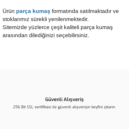
Ürün
parça kumaş
formatında satılmaktadır ve
stoklarımız sürekli yenilenmektedir.
Sitemizde yüzlerce çeşit kaliteli parça kumaş
arasından dilediğinizi seçebilirsiniz.
Bu ürünün fiyat bilgisi, resim, ürün açıklamalarında ve diğer
konularda yetersiz gördüğünüz noktaları öneri formunu kullanarak
tarafımıza iletebilirsiniz.
Görüş ve önerileriniz için teşekkür ederiz.
Ürün resmi kalitesiz, bozuk veya görüntülenemiyor.
Ürün açıklamasında eksik bilgiler bulunuyor.
Güvenli Alışveriş
Ürün bilgilerinde hatalar bulunuyor.
256 Bit SSL sertifikası ile güvenli alışverişin keyfini çıkarın.
Ürün fiyatı diğer sitelerden daha pahalı.
Bu ürüne benzer farklı alternatifler olmalı.