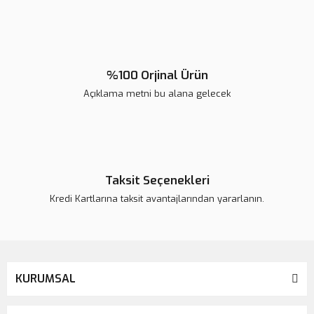
Ürün fiyatı diğer sitelerden daha pahalı.
Bu ürüne benzer farklı alternatifler olmalı.
%100 Orjinal Ürün
Açıklama metni bu alana gelecek
Gönder
Taksit Seçenekleri
Kredi Kartlarına taksit avantajlarından yararlanın.
KURUMSAL