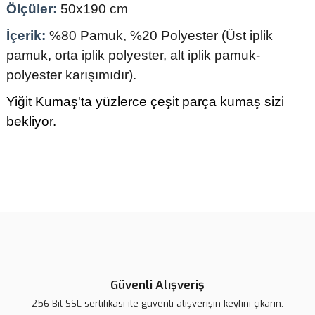
Ölçüler:
50x190 cm
İçerik:
%80 Pamuk, %20 Polyester (Üst iplik
pamuk, orta iplik polyester, alt iplik pamuk-
polyester karışımıdır).
Yiğit Kumaş'ta yüzlerce çeşit parça kumaş sizi
bekliyor.
Bu ürünün fiyat bilgisi, resim, ürün açıklamalarında ve diğer
konularda yetersiz gördüğünüz noktaları öneri formunu kullanarak
tarafımıza iletebilirsiniz.
Görüş ve önerileriniz için teşekkür ederiz.
Ürün resmi kalitesiz, bozuk veya görüntülenemiyor.
Ürün açıklamasında eksik bilgiler bulunuyor.
Güvenli Alışveriş
Ürün bilgilerinde hatalar bulunuyor.
256 Bit SSL sertifikası ile güvenli alışverişin keyfini çıkarın.