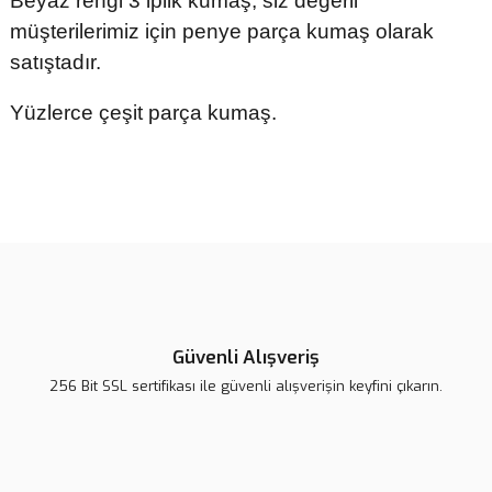
Beyaz rengi 3 iplik kumaş, siz değerli
müşterilerimiz için penye parça kumaş olarak
satıştadır.
Yüzlerce çeşit parça kumaş.
Bu ürünün fiyat bilgisi, resim, ürün açıklamalarında ve diğer
konularda yetersiz gördüğünüz noktaları öneri formunu kullanarak
tarafımıza iletebilirsiniz.
Görüş ve önerileriniz için teşekkür ederiz.
Ürün resmi kalitesiz, bozuk veya görüntülenemiyor.
Ürün açıklamasında eksik bilgiler bulunuyor.
Güvenli Alışveriş
Ürün bilgilerinde hatalar bulunuyor.
256 Bit SSL sertifikası ile güvenli alışverişin keyfini çıkarın.
Ürün fiyatı diğer sitelerden daha pahalı.
Bu ürüne benzer farklı alternatifler olmalı.