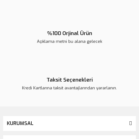
Ürün fiyatı diğer sitelerden daha pahalı.
Bu ürüne benzer farklı alternatifler olmalı.
%100 Orjinal Ürün
Açıklama metni bu alana gelecek
Gönder
Taksit Seçenekleri
Kredi Kartlarına taksit avantajlarından yararlanın.
KURUMSAL