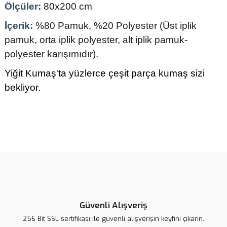
Ölçüler:
80x200 cm
İçerik:
%80 Pamuk, %20 Polyester (Üst iplik
pamuk, orta iplik polyester, alt iplik pamuk-
polyester karışımıdır).
Yiğit Kumaş'ta yüzlerce çeşit parça kumaş sizi
bekliyor.
Bu ürünün fiyat bilgisi, resim, ürün açıklamalarında ve diğer
konularda yetersiz gördüğünüz noktaları öneri formunu kullanarak
tarafımıza iletebilirsiniz.
Görüş ve önerileriniz için teşekkür ederiz.
Ürün resmi kalitesiz, bozuk veya görüntülenemiyor.
Ürün açıklamasında eksik bilgiler bulunuyor.
Güvenli Alışveriş
Ürün bilgilerinde hatalar bulunuyor.
256 Bit SSL sertifikası ile güvenli alışverişin keyfini çıkarın.