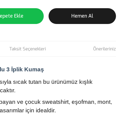
epete Ekle
Hemen Al
Taksit Seçenekleri
Önerileriniz
lu 3 İplik Kumaş
pısıyla sıcak tutan bu ürünümüz kışlık
caktır.
bayan ve çocuk sweatshirt, eşofman, mont,
asarımlar için idealdir.