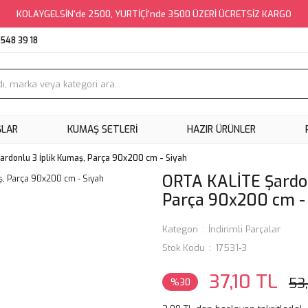
KOLAYGELSİN'de 2500, YURTİÇİ'nde 3500 ÜZERİ ÜCRETSİZ KARGO
548 39 18
ŞLAR
KUMAŞ SETLERI
HAZIR ÜRÜNLER
rdonlu 3 İplik Kumaş, Parça 90x200 cm - Siyah
ORTA KALİTE Şardon
Parça 90x200 cm -
Kategori
İndirimli Parçalar
Stok Kodu
17531-3
37,10 TL
53
%30