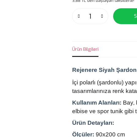
3,88 TL den başlayan taksitlerle!
S
Ürün Bilgileri
Rejenere Siyah Şardon
İçi polarlı (şardonlu) ya
tasarımlarınıza renk kata
Kullanım Alanları:
Bay, 
elbise ve spor tunik gibi t
Ürün Detayları:
Ölçüler:
90x200 cm