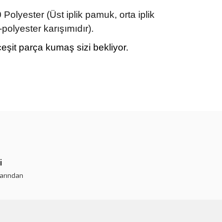
lyester (Üst iplik pamuk, orta iplik
-polyester karışımıdır).
eşit parça kumaş sizi bekliyor.
rün açıklamalarında ve diğer konularda yetersiz gördüğünüz
tarafımıza iletebilirsiniz.
 ederiz.
 görüntülenemiyor.
r bulunuyor.
i
or.
larından
pahalı.
er olmalı.