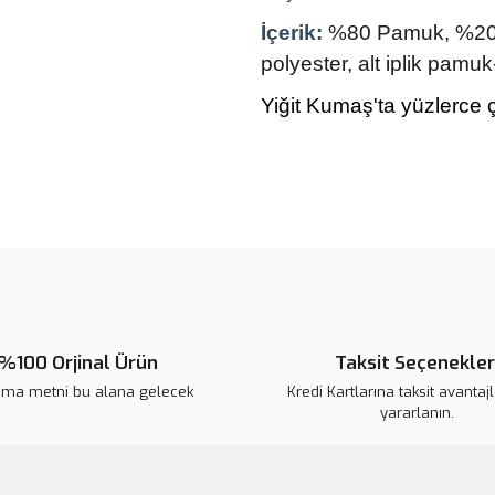
İçerik:
%80 Pamuk, %20 Po
polyester, alt iplik pamuk
Yiğit Kumaş'ta yüzlerce ç
Bu ürünün fiyat bilgisi, resim, ü
noktaları öneri formunu kullanarak 
Görüş ve önerileriniz için teşekkür
Ürün resmi kalitesiz, bozuk veya
Ürün açıklamasında eksik bilgile
%100 Orjinal Ürün
Taksit Seçenekler
Ürün bilgilerinde hatalar bulunuy
ama metni bu alana gelecek
Kredi Kartlarına taksit avantaj
Ürün fiyatı diğer sitelerden daha 
yararlanın.
Bu ürüne benzer farklı alternatifl