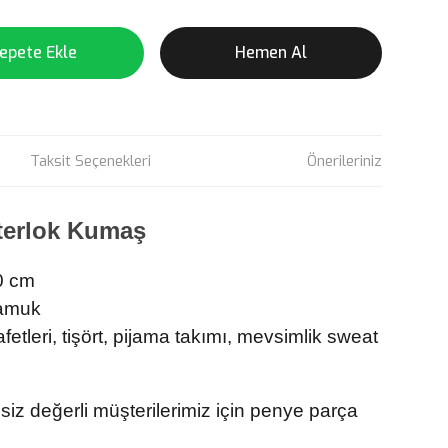
epete Ekle
Hemen Al
Taksit Seçenekleri
Önerileriniz
nterlok Kumaş
0 cm
amuk
etleri, tişört, pijama takımı, mevsimlik sweat
 siz değerli müşterilerimiz için penye parça