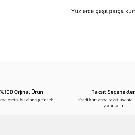
Yüzlerce çeşit parça ku
Bu ürünün fiyat bilgisi, resim, ü
noktaları öneri formunu kullanarak 
Görüş ve önerileriniz için teşekkür
Ürün resmi kalitesiz, bozuk veya
Ürün açıklamasında eksik bilgile
Ürün bilgilerinde hatalar bulunuy
Ürün fiyatı diğer sitelerden daha 
%100 Orjinal Ürün
Taksit Seçenekler
Bu ürüne benzer farklı alternatifl
ama metni bu alana gelecek
Kredi Kartlarına taksit avantaj
yararlanın.