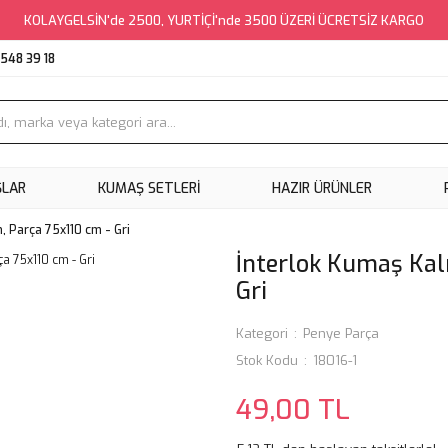
KOLAYGELSİN'de 2500, YURTİÇİ'nde 3500 ÜZERİ ÜCRETSİZ KARGO
548 39 18
ŞLAR
KUMAŞ SETLERI
HAZIR ÜRÜNLER
n, Parça 75x110 cm - Gri
İnterlok Kumaş Kalı
Gri
Kategori
Penye Parça
Stok Kodu
18016-1
49,00 TL