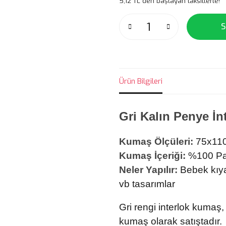
5,12 TL den başlayan taksitlerle!
S
Ürün Bilgileri
Gri Kalın Penye İ
Kumaş Ölçüleri:
75x11
Kumaş İçeriği:
%100 P
Neler Yapılır:
Bebek kıyaf
vb tasarımlar
Gri rengi interlok kumaş,
kumaş olarak satıştadır.