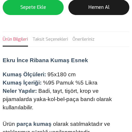
Sepete Ekle
Hemen Al
Ürün Bilgileri
Taksit Seçenekleri
Önerileriniz
Ekru
İnce Ribana Kumaş Esnek
Kumaş Ölçüleri:
95x180 cm
Kumaş İçeriği:
%95 Pamuk %5 Likra
Neler Yapılır:
Badi, tayt, tişört, krop ve
pijamalarda yaka-kol-bel-paça bandı olarak
kullanılabilir.
Ürün
parça kumaş
olarak satılmaktadır ve