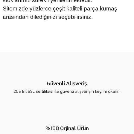
stoklarımız sürekli yenilenmektedir.
Sitemizde yüzlerce çeşit kaliteli parça kumaş
arasından dilediğinizi seçebilirsiniz.
Bu ürünün fiyat bilgisi, resim, ürün açıklamalarında ve diğer
konularda yetersiz gördüğünüz noktaları öneri formunu kullanarak
tarafımıza iletebilirsiniz.
Görüş ve önerileriniz için teşekkür ederiz.
Ürün resmi kalitesiz, bozuk veya görüntülenemiyor.
Ürün açıklamasında eksik bilgiler bulunuyor.
Güvenli Alışveriş
Ürün bilgilerinde hatalar bulunuyor.
256 Bit SSL sertifikası ile güvenli alışverişin keyfini çıkarın.
Ürün fiyatı diğer sitelerden daha pahalı.
Bu ürüne benzer farklı alternatifler olmalı.
%100 Orjinal Ürün