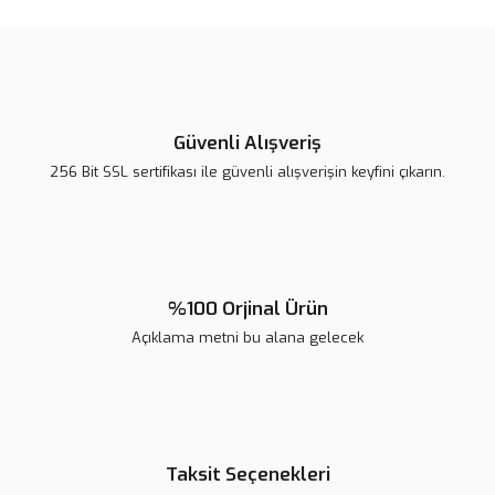
konularda yetersiz gördüğünüz noktaları öneri formunu kullanarak
tarafımıza iletebilirsiniz.
Görüş ve önerileriniz için teşekkür ederiz.
Ürün resmi kalitesiz, bozuk veya görüntülenemiyor.
Ürün açıklamasında eksik bilgiler bulunuyor.
Güvenli Alışveriş
Ürün bilgilerinde hatalar bulunuyor.
256 Bit SSL sertifikası ile güvenli alışverişin keyfini çıkarın.
Ürün fiyatı diğer sitelerden daha pahalı.
Bu ürüne benzer farklı alternatifler olmalı.
%100 Orjinal Ürün
Açıklama metni bu alana gelecek
Gönder
Taksit Seçenekleri