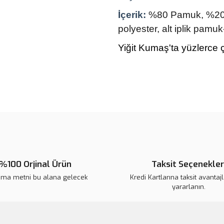
İçerik:
%80 Pamuk, %20 Po
polyester, alt iplik pamuk
Yiğit Kumaş'ta yüzlerce ç
Bu ürünün fiyat bilgisi, resim, ü
noktaları öneri formunu kullanarak 
Görüş ve önerileriniz için teşekkür
Ürün resmi kalitesiz, bozuk veya
Ürün açıklamasında eksik bilgile
%100 Orjinal Ürün
Taksit Seçenekler
Ürün bilgilerinde hatalar bulunuy
ama metni bu alana gelecek
Kredi Kartlarına taksit avantaj
Ürün fiyatı diğer sitelerden daha 
yararlanın.
Bu ürüne benzer farklı alternatifl