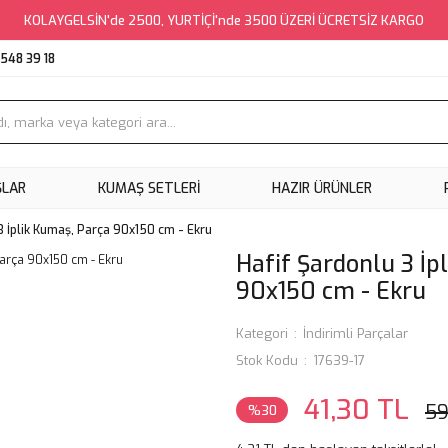
KOLAYGELSİN'de 2500, YURTİÇİ'nde 3500 ÜZERİ ÜCRETSİZ KARGO
548 39 18
ŞLAR
KUMAŞ SETLERI
HAZIR ÜRÜNLER
3 İplik Kumaş, Parça 90x150 cm - Ekru
Hafif Şardonlu 3 İp
90x150 cm - Ekru
Kategori
İndirimli Parçalar
Stok Kodu
17639-17
41,30 TL
59
%30