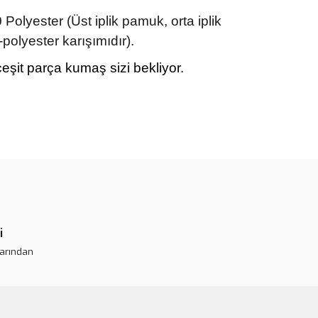
lyester (Üst iplik pamuk, orta iplik
-polyester karışımıdır).
eşit parça kumaş sizi bekliyor.
rün açıklamalarında ve diğer konularda yetersiz gördüğünüz
tarafımıza iletebilirsiniz.
 ederiz.
 görüntülenemiyor.
r bulunuyor.
i
or.
larından
pahalı.
er olmalı.