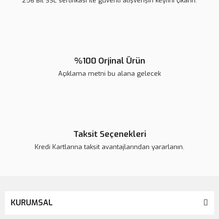
256 Bit SSL sertifikası ile güvenli alışverişin keyfini çıkarın.
Ürün fiyatı diğer sitelerden daha pahalı.
Bu ürüne benzer farklı alternatifler olmalı.
%100 Orjinal Ürün
Açıklama metni bu alana gelecek
Gönder
Taksit Seçenekleri
Kredi Kartlarına taksit avantajlarından yararlanın.
KURUMSAL