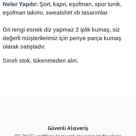
Neler Yapılır:
Şort, kapri, eşofman, spor tunik,
eşofman takımı, sweatshirt vb tasarımlar.
Gri rengi esnek diz yapmaz 2 iplik kumaş, siz
değerli müşterilerimiz için penye parça kumaş
olarak satıştadır.
Sınırlı stok, tükenmeden alın.
Bu ürünün fiyat bilgisi, resim, ürün açıklamalarında ve diğer
konularda yetersiz gördüğünüz noktaları öneri formunu kullanarak
tarafımıza iletebilirsiniz.
Görüş ve önerileriniz için teşekkür ederiz.
Ürün resmi kalitesiz, bozuk veya görüntülenemiyor.
Ürün açıklamasında eksik bilgiler bulunuyor.
Güvenli Alışveriş
Ürün bilgilerinde hatalar bulunuyor.