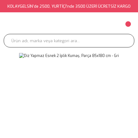
KOLAYGELSİN'de 2500, YURTİÇİ'nde 3500 ÜZERİ ÜCRETSİZ KARGO