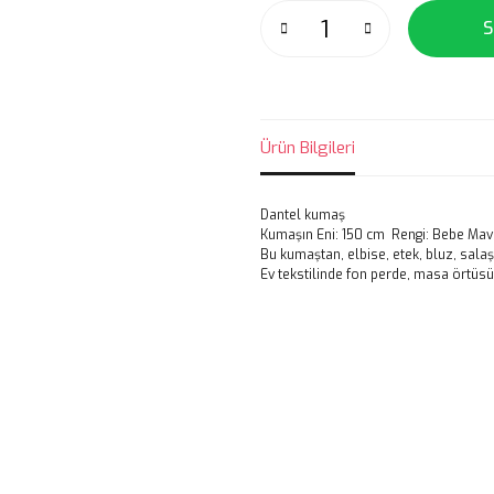
S
Ürün Bilgileri
Dantel kumaş
Kumaşın Eni: 150 cm Rengi: Bebe Mav
Bu kumaştan, elbise, etek, bluz, salaş
Ev tekstilinde fon perde, masa örtüsü 
Bu ürünün fiyat bilgisi, resim, ü
noktaları öneri formunu kullanarak 
Görüş ve önerileriniz için teşekkür
Ürün resmi kalitesiz, bozuk veya
Ürün açıklamasında eksik bilgile