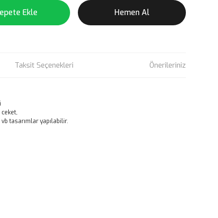
epete Ekle
Hemen Al
Taksit Seçenekleri
Önerileriniz
i
 ceket,
vb tasarımlar yapılabilir.
rün açıklamalarında ve diğer konularda yetersiz gördüğünüz
tarafımıza iletebilirsiniz.
 ederiz.
 görüntülenemiyor.
r bulunuyor.