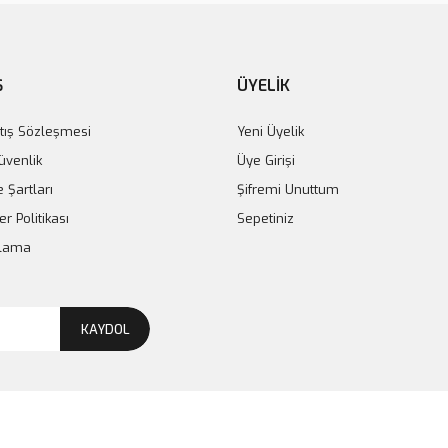
Ş
ÜYELİK
tış Sözleşmesi
Yeni Üyelik
Güvenlik
Üye Girişi
e Şartları
Şifremi Unuttum
er Politikası
Sepetiniz
plama
KAYDOL