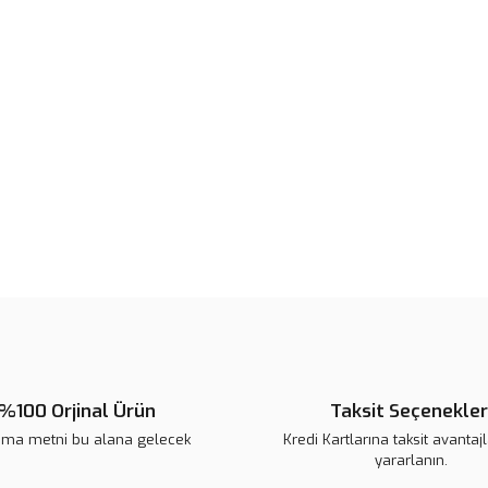
Ürün bilgilerinde hatalar bulunuy
Ürün fiyatı diğer sitelerden daha 
Bu ürüne benzer farklı alternatifl
%100 Orjinal Ürün
Taksit Seçenekler
ama metni bu alana gelecek
Kredi Kartlarına taksit avantaj
yararlanın.