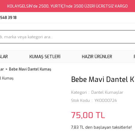
KOLAYGELSİN'de 2500, YURTİÇİ'nde 3500 ÜZERİ ÜCRETSİZ KARGO
548 39 18
ŞLAR
KUMAŞ SETLERI
HAZIR ÜRÜNLER
lar
Bebe Mavi Dantel Kumaş
Bebe Mavi Dantel 
Kategori
Dantel Kumaşlar
Stok Kodu
YK0000724
75,00 TL
7,83 TL den başlayan taksitlerle!