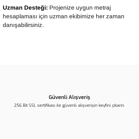
Uzman Desteği:
Projenize uygun metraj
hesaplaması için uzman ekibimize her zaman
danışabilirsiniz.
Bu ürünün fiyat bilgisi, resim, ürün açıklamalarında ve diğer
konularda yetersiz gördüğünüz noktaları öneri formunu kullanarak
tarafımıza iletebilirsiniz.
Görüş ve önerileriniz için teşekkür ederiz.
Ürün resmi kalitesiz, bozuk veya görüntülenemiyor.
Ürün açıklamasında eksik bilgiler bulunuyor.
Güvenli Alışveriş
Ürün bilgilerinde hatalar bulunuyor.
256 Bit SSL sertifikası ile güvenli alışverişin keyfini çıkarın.
Ürün fiyatı diğer sitelerden daha pahalı.
Bu ürüne benzer farklı alternatifler olmalı.