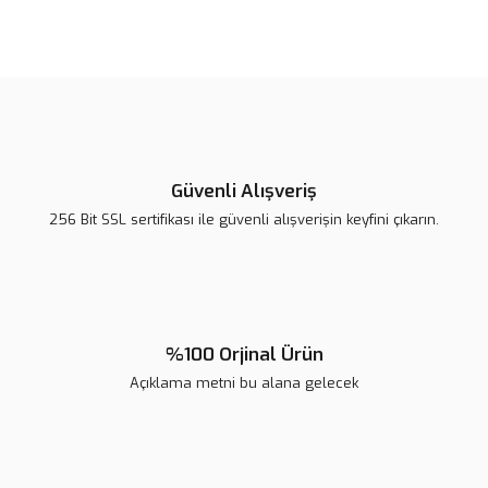
Bu ürünün fiyat bilgisi, resim, ürün açıklamalarında ve diğer
konularda yetersiz gördüğünüz noktaları öneri formunu kullanarak
tarafımıza iletebilirsiniz.
Görüş ve önerileriniz için teşekkür ederiz.
Ürün resmi kalitesiz, bozuk veya görüntülenemiyor.
Ürün açıklamasında eksik bilgiler bulunuyor.
Güvenli Alışveriş
Ürün bilgilerinde hatalar bulunuyor.
256 Bit SSL sertifikası ile güvenli alışverişin keyfini çıkarın.
Ürün fiyatı diğer sitelerden daha pahalı.
Bu ürüne benzer farklı alternatifler olmalı.
%100 Orjinal Ürün
Açıklama metni bu alana gelecek
Gönder