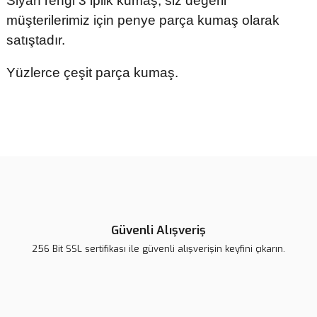
Siyah rengi 3 iplik kumaş, siz değerli
müşterilerimiz için penye parça kumaş olarak
satıştadır.
Yüzlerce çeşit parça kumaş.
Bu ürünün fiyat bilgisi, resim, ürün açıklamalarında ve diğer
konularda yetersiz gördüğünüz noktaları öneri formunu kullanarak
tarafımıza iletebilirsiniz.
Görüş ve önerileriniz için teşekkür ederiz.
Ürün resmi kalitesiz, bozuk veya görüntülenemiyor.
Ürün açıklamasında eksik bilgiler bulunuyor.
Güvenli Alışveriş
Ürün bilgilerinde hatalar bulunuyor.
256 Bit SSL sertifikası ile güvenli alışverişin keyfini çıkarın.
Ürün fiyatı diğer sitelerden daha pahalı.
Bu ürüne benzer farklı alternatifler olmalı.