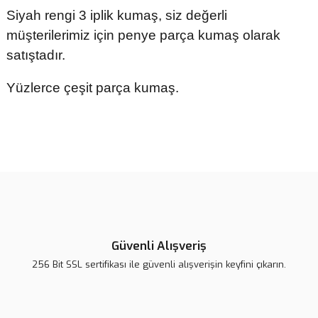
Siyah rengi 3 iplik kumaş, siz değerli
müşterilerimiz için penye parça kumaş olarak
satıştadır.
Yüzlerce çeşit parça kumaş.
Bu ürünün fiyat bilgisi, resim, ürün açıklamalarında ve diğer
konularda yetersiz gördüğünüz noktaları öneri formunu kullanarak
tarafımıza iletebilirsiniz.
Görüş ve önerileriniz için teşekkür ederiz.
Ürün resmi kalitesiz, bozuk veya görüntülenemiyor.
Ürün açıklamasında eksik bilgiler bulunuyor.
Güvenli Alışveriş
Ürün bilgilerinde hatalar bulunuyor.
256 Bit SSL sertifikası ile güvenli alışverişin keyfini çıkarın.
Ürün fiyatı diğer sitelerden daha pahalı.
Bu ürüne benzer farklı alternatifler olmalı.